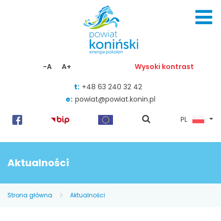
Skocz do zawartości
-A
A+
Wysoki kontrast
t:
+48 63 240 32 42
e:
powiat@powiat.konin.pl
pokaż
PL
wyszukiwarkę
Aktualności
Strona główna
Aktualności