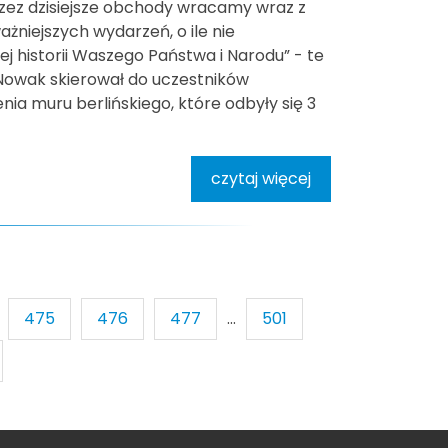
ez dzisiejsze obchody wracamy wraz z
żniejszych wydarzeń, o ile nie
j historii Waszego Państwa i Narodu” - te
Nowak skierował do uczestników
ia muru berlińskiego, które odbyły się 3
czytaj więcej
475
476
477
...
501