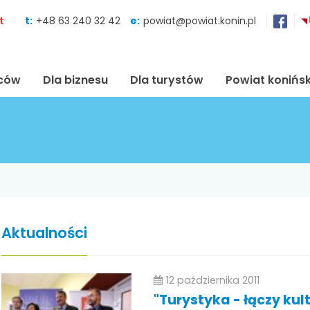
Skocz do zawartości
t
t:
+48 63 240 32 42
e:
powiat@powiat.konin.pl
ńców
Dla biznesu
Dla turystów
Powiat konińsk
Aktualności
12 października 2011
"Turystyka - łączy kul