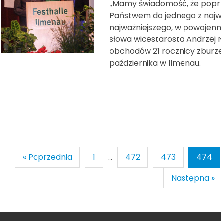
„Mamy świadomość, że poprz
Państwem do jednego z najwa
najważniejszego, w powojenne
słowa wicestarosta Andrzej 
obchodów 21 rocznicy zburzen
października w Ilmenau.
« Poprzednia
1
...
472
473
474
Następna »