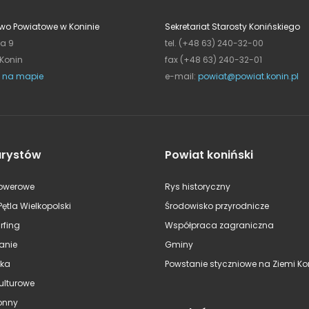
wo Powiatowe w Koninie
Sekretariat Starosty Konińskiego
ja 9
tel. (+48 63) 240-32-00
 Konin
fax (+48 63) 240-32-01
 na mapie
e-mail:
powiat@powiat.konin.pl
urystów
Powiat koniński
rowerowe
Rys historyczny
Pętla Wielkopolski
Środowisko przyrodnicze
rfing
Współpraca zagraniczna
anie
Gminy
ska
Powstanie styczniowe na Ziemi Kon
kulturowe
onny