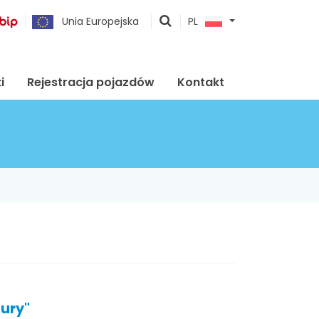
pokaż
Unia Europejska
PL
wyszukiwarkę
i
Rejestracja pojazdów
Kontakt
tury"