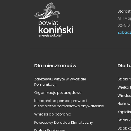
Starost
Al. 1 Ma
62-510
Zobacz
Dla mieszkańców
Dla t
Zarezerwuj wizytę w Wydziale
Szlaki 
Komunikacji
Wielka 
Organizacje pozarządowe
Windsu
Nieodpłatna pomoc prawna i
Nurkow
nieodpłatne poradnictwo obywatelskie
Kąpieli
Wnioski do pobrania
Szlaki 
Powiatowy Doradca Klimatyczny
Szlak k
Dialog Społeczny