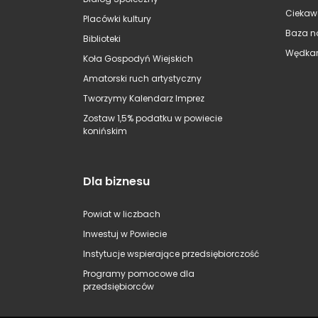
Ciekaw
Placówki kultury
Baza n
Biblioteki
Wędkar
Koła Gospodyń Wiejskich
Amatorski ruch artystyczny
Tworzymy Kalendarz Imprez
Zostaw 1,5% podatku w powiecie
konińskim
Dla biznesu
Powiat w liczbach
Inwestuj w Powiecie
Instytucje wspierające przedsiębiorczość
Programy pomocowe dla
przedsiębiorców