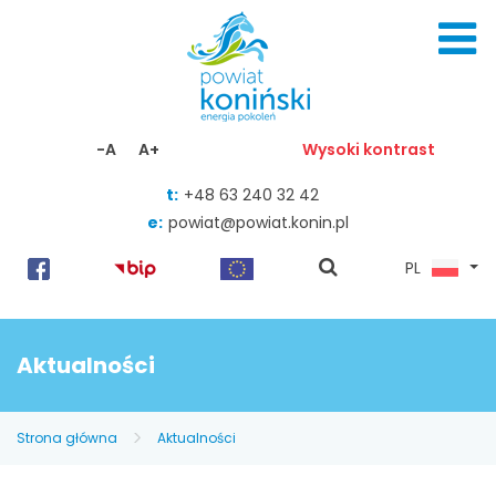
Skocz do zawartości
-A
A+
Wysoki kontrast
t:
+48 63 240 32 42
e:
powiat@powiat.konin.pl
pokaż
PL
wyszukiwarkę
Aktualności
Strona główna
Aktualności