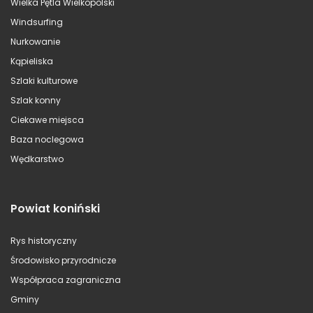
Wielka Pętla Wielkopolski
Windsurfing
Nurkowanie
Kąpieliska
Szlaki kulturowe
Szlak konny
Ciekawe miejsca
Baza noclegowa
Wędkarstwo
Powiat koniński
Rys historyczny
Środowisko przyrodnicze
Współpraca zagraniczna
Gminy