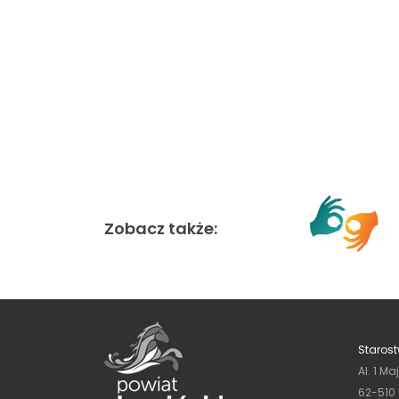
Zobacz także:
Starost
Al. 1 Ma
62-510