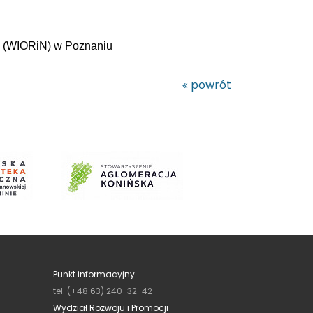
wa (WIORiN) w Poznaniu
powrót
Punkt informacyjny
tel. (+48 63) 240-32-42
Wydział Rozwoju i Promocji