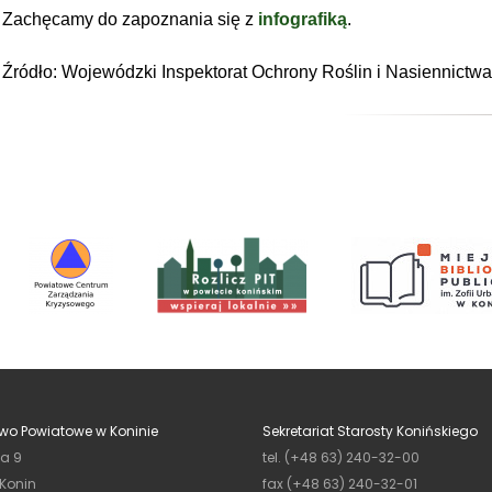
Zachęcamy do zapoznania się z
infografiką
.
Źródło: Wojewódzki Inspektorat Ochrony Roślin i Nasiennict
wo Powiatowe w Koninie
Sekretariat Starosty Konińskiego
ja 9
tel. (+48 63) 240-32-00
 Konin
fax (+48 63) 240-32-01