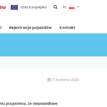
pokaż
Unia Europejska
PL
wyszukiwarkę
i
Rejestracja pojazdów
Kontakt
17 kwietnia 2020
niu przypomina, że nieprawidłowe