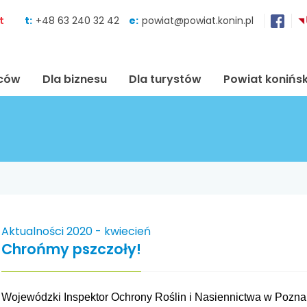
Skocz do zawartości
t
t:
+48 63 240 32 42
e:
powiat@powiat.konin.pl
ńców
Dla biznesu
Dla turystów
Powiat konińsk
Aktualności 2020 - kwiecień
Chrońmy pszczoły!
Wojewódzki Inspektor Ochrony Roślin i Nasiennictwa w Pozna