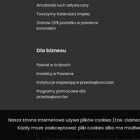
Amatorski ruch artystyczny
Tworzymy Kalendarz Imprez
Zostaw 1,5% podatku w powiecie
konińskim
Dla biznesu
Powiat w liczbach
Inwestuj w Powiecie
Instytucje wspierające przedsiębiorczość
Programy pomocowe dla
przedsiębiorców
Nasza strona internetowa używa plików cookies (tzw. ciast
Każdy może zaakceptować pliki cookies albo ma możliwo
© 2023 Starostwo Powiatowe w Koninie – Wszelkie pra