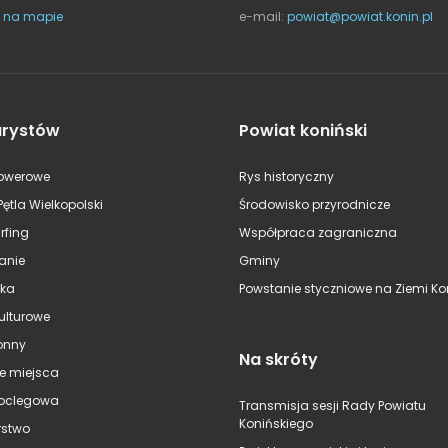
 na mapie
e-mail:
powiat@powiat.konin.pl
urystów
Powiat koniński
rowerowe
Rys historyczny
Pętla Wielkopolski
Środowisko przyrodnicze
rfing
Współpraca zagraniczna
anie
Gminy
ska
Powstanie styczniowe na Ziemi Kon
kulturowe
onny
Na skróty
e miejsca
oclegowa
Transmisja sesji Rady Powiatu
Konińskiego
stwo