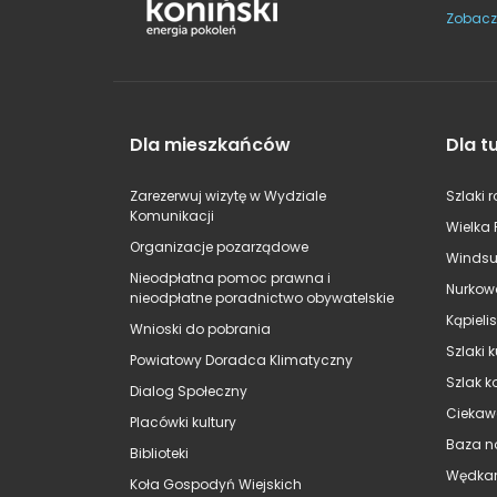
Zobacz
Dla mieszkańców
Dla t
Zarezerwuj wizytę w Wydziale
Szlaki 
Komunikacji
Wielka 
Organizacje pozarządowe
Windsu
Nieodpłatna pomoc prawna i
Nurkow
nieodpłatne poradnictwo obywatelskie
Kąpieli
Wnioski do pobrania
Szlaki 
Powiatowy Doradca Klimatyczny
Szlak k
Dialog Społeczny
Ciekaw
Placówki kultury
Baza n
Biblioteki
Wędkar
Koła Gospodyń Wiejskich