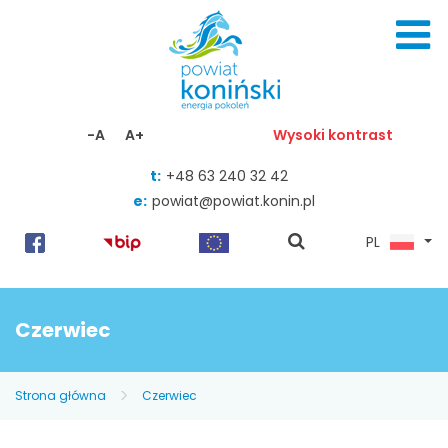
Skocz do zawartości
-A
A+
Wysoki kontrast
t:
+48 63 240 32 42
e:
powiat@powiat.konin.pl
pokaż
PL
wyszukiwarkę
Czerwiec
Strona główna
Czerwiec