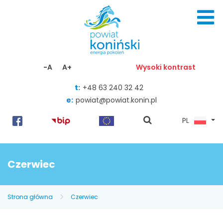
Skocz do zawartości
-A
A+
Wysoki kontrast
t:
+48 63 240 32 42
e:
powiat@powiat.konin.pl
pokaż
PL
wyszukiwarkę
Czerwiec
Strona główna
Czerwiec