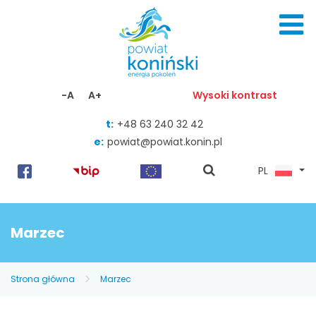
Skocz do zawartości
-A
A+
Wysoki kontrast
t:
+48 63 240 32 42
e:
powiat@powiat.konin.pl
pokaż
PL
wyszukiwarkę
Marzec
Strona główna
Marzec