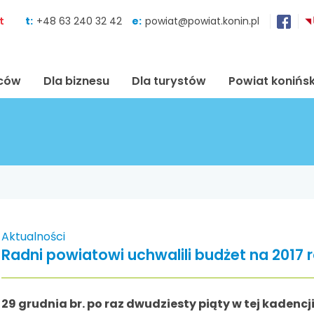
Skocz do zawartości
t
t:
+48 63 240 32 42
e:
powiat@powiat.konin.pl
ńców
Dla biznesu
Dla turystów
Powiat konińsk
Aktualności
Radni powiatowi uchwalili budżet na 2017 
29 grudnia br. po raz dwudziesty piąty w tej kaden