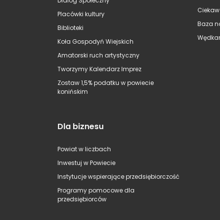
Dialog Społeczny
Ciekaw
Placówki kultury
Baza n
Biblioteki
Wędkar
Koła Gospodyń Wiejskich
Amatorski ruch artystyczny
Tworzymy Kalendarz Imprez
Zostaw 1,5% podatku w powiecie
konińskim
Dla biznesu
Powiat w liczbach
Inwestuj w Powiecie
Instytucje wspierające przedsiębiorczość
Programy pomocowe dla
przedsiębiorców