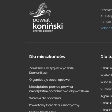
Starost
Al. 1 Ma
62-510
Zobacz
Dla mieszkańców
Dla t
Zarezerwuj wizytę w Wydziale
Szlaki 
Komunikacji
Wielka 
Organizacje pozarządowe
Windsu
Nieodpłatna pomoc prawna i
Nurkow
nieodpłatne poradnictwo obywatelskie
Kąpieli
Wnioski do pobrania
Szlaki 
Powiatowy Doradca Klimatyczny
Szlak k