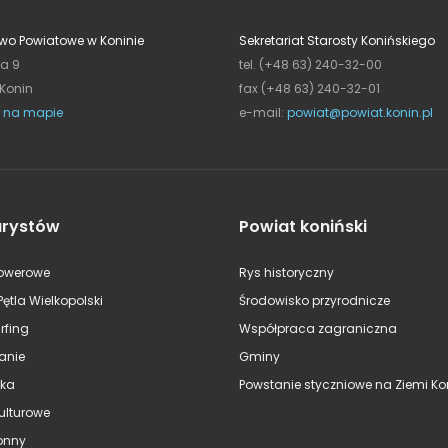
wo Powiatowe w Koninie
Sekretariat Starosty Konińskiego
ja 9
tel. (+48 63) 240-32-00
 Konin
fax (+48 63) 240-32-01
 na mapie
e-mail:
powiat@powiat.konin.pl
urystów
Powiat koniński
rowerowe
Rys historyczny
Pętla Wielkopolski
Środowisko przyrodnicze
rfing
Współpraca zagraniczna
anie
Gminy
ska
Powstanie styczniowe na Ziemi Kon
kulturowe
onny