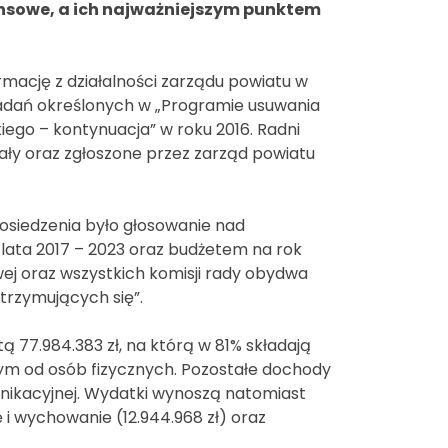
nsowe, a ich najważniejszym punktem
mację z działalności zarządu powiatu w
zadań określonych w „Programie usuwania
ego – kontynuacja” w roku 2016. Radni
wały oraz zgłoszone przez zarząd powiatu
osiedzenia było głosowanie nad
lata 2017 – 2023 oraz budżetem na rok
wej oraz wszystkich komisji rady obydwa
trzymujących się”.
 77.984.383 zł, na którą w 81% składają
wym od osób fizycznych. Pozostałe dochody
unikacyjnej. Wydatki wynoszą natomiast
 i wychowanie (12.944.968 zł) oraz