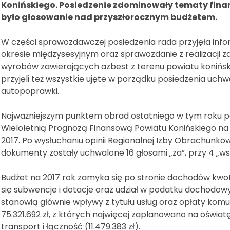
Konińskiego. Posiedzenie zdominowały tematy fina
było głosowanie nad przyszłorocznym budżetem.
W części sprawozdawczej posiedzenia rada przyjęła infor
okresie międzysesyjnym oraz sprawozdanie z realizacji 
wyrobów zawierających azbest z terenu powiatu koniński
przyjęli też wszystkie ujęte w porządku posiedzenia uch
autopoprawki.
Najważniejszym punktem obrad ostatniego w tym roku p
Wieloletnią Prognozą Finansową Powiatu Konińskiego na 
2017. Po wysłuchaniu opinii Regionalnej Izby Obrachunko
dokumenty zostały uchwalone 16 głosami „za”, przy 4 „ws
Budżet na 2017 rok zamyka się po stronie dochodów kwotą
się subwencje i dotacje oraz udział w podatku dochodo
stanowią głównie wpływy z tytułu usług oraz opłaty kom
75.321.692 zł, z których najwięcej zaplanowano na oświatę
transport i łączność (11.479.383 zł).