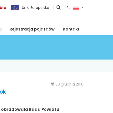
pokaż
Unia Europejska
PL
wyszukiwarkę
i
Rejestracja pojazdów
Kontakt
30 grudnia 2016
rok
cji obradowała Rada Powiatu