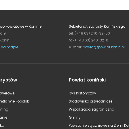
wo Powiatowe w Koninie
Sekretariat Starosty Konińskiego
ja 9
tel. (+48 63) 240-32-00
 Konin
fax (+48 63) 240-32-01
 na mapie
e-mail:
powiat@powiat.konin.pl
urystów
Powiat koniński
rowerowe
Rys historyczny
Pętla Wielkopolski
Środowisko przyrodnicze
rfing
Współpraca zagraniczna
anie
Gminy
ska
Powstanie styczniowe na Ziemi Kon