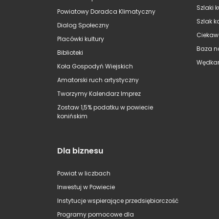
Szlaki 
Powiatowy Doradca Klimatyczny
Szlak k
Dialog Społeczny
Ciekaw
Placówki kultury
Baza n
Biblioteki
Wędkar
Koła Gospodyń Wiejskich
Amatorski ruch artystyczny
Tworzymy Kalendarz Imprez
Zostaw 1,5% podatku w powiecie
konińskim
Dla biznesu
Powiat w liczbach
Inwestuj w Powiecie
Instytucje wspierające przedsiębiorczość
Programy pomocowe dla