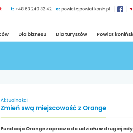
Skocz do zawartości
t
t:
+48 63 240 32 42
e:
powiat@powiat.konin.pl
ńców
Dla biznesu
Dla turystów
Powiat konińsk
Aktualności
Zmień swą miejscowość z Orange
Fundacja Orange zaprasza do udziału w drugiej ed