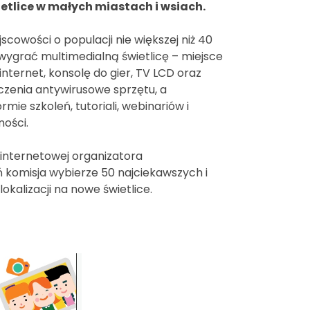
etlice w małych miastach i wsiach.
owości o populacji nie większej niż 40
wygrać multimedialną świetlicę – miejsce
ternet, konsolę do gier, TV LCD oraz
czenia antywirusowe sprzętu, a
ie szkoleń, tutoriali, webinariów i
ości.
internetowej organizatora
 komisja wybierze 50 najciekawszych i
okalizacji na nowe świetlice.