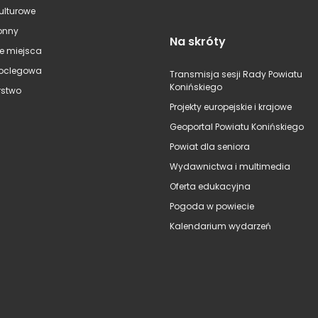
kulturowe
onny
Na skróty
e miejsca
oclegowa
Transmisja sesji Rady Powiatu
Konińskiego
stwo
Projekty europejskie i krajowe
Geoportal Powiatu Konińskiego
Powiat dla seniora
Wydawnictwa i multimedia
Oferta edukacyjna
Pogoda w powiecie
Kalendarium wydarzeń