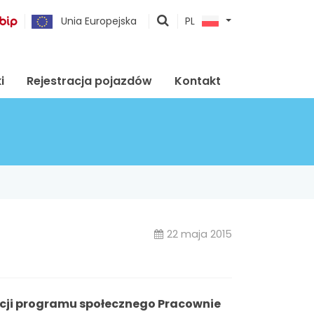
pokaż
Unia Europejska
PL
wyszukiwarkę
i
Rejestracja pojazdów
Kontakt
22 maja 2015
ycji programu społecznego Pracownie