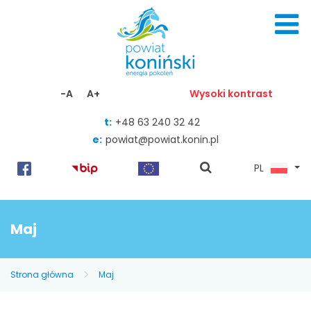
Skocz do zawartości
-A
A+
Wysoki kontrast
t:
+48 63 240 32 42
e:
powiat@powiat.konin.pl
pokaż
PL
wyszukiwarkę
Maj
Strona główna
Maj