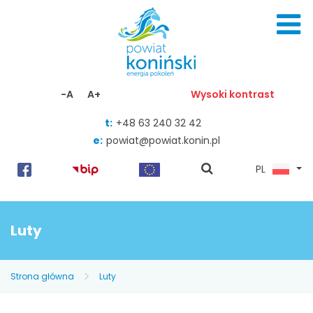
Skocz do zawartości
-A
A+
Wysoki kontrast
t:
+48 63 240 32 42
e:
powiat@powiat.konin.pl
pokaż
PL
wyszukiwarkę
Luty
Strona główna
Luty