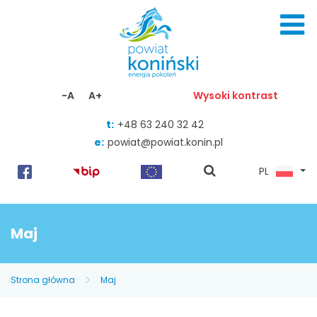
Skocz do zawartości
-A
A+
Wysoki kontrast
t:
+48 63 240 32 42
e:
powiat@powiat.konin.pl
pokaż
PL
wyszukiwarkę
Maj
Strona główna
Maj