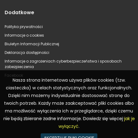
Dodatkowe
Polityka prywatności
Informacje o cookies
Biuletyn Informacji Publicznej
Deklaracja dostępności
Informacje o zagrożeniach cyberbezpieczeństwa i sposobach
zabezpieczenia
Facebook
Nasza strona internetowa używa plików cookies (tzw.
ciasteczka) w celach statystycznych oraz funkcjonalnych.
Dzięki nim możemy indywidualnie dostosować stronę do
twoich potrzeb. Każdy może zaakceptować pliki cookies albo
ma możliwość wyłączenia ich w przeglądarce, dzięki czemu
© 2023 Starostwo Powiatowe w Koninie – Wszelkie prawa zastrzeżone
nie będą zbierane żadne informacje. Dowiedz się więcej
jak je
wyłączyć
.