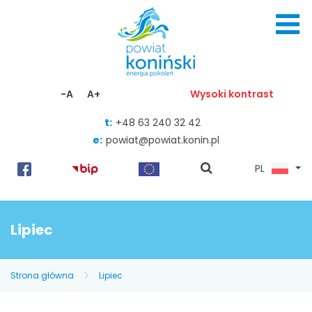
Skocz do zawartości
-A
A+
Wysoki kontrast
t:
+48 63 240 32 42
e:
powiat@powiat.konin.pl
pokaż
PL
wyszukiwarkę
Lipiec
Strona główna
Lipiec