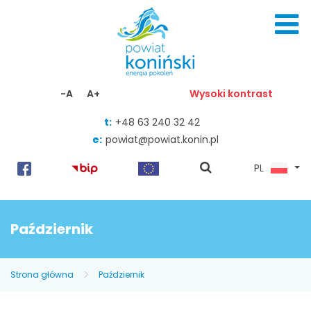
Skocz do zawartości
-A
A+
Wysoki kontrast
t:
+48 63 240 32 42
e:
powiat@powiat.konin.pl
pokaż
PL
wyszukiwarkę
Październik
Strona główna
Październik