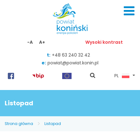
Skocz do zawartości
-A
A+
Wysoki kontrast
t:
+48 63 240 32 42
e:
powiat@powiat.konin.pl
pokaż
PL
wyszukiwarkę
Listopad
Strona główna
Listopad