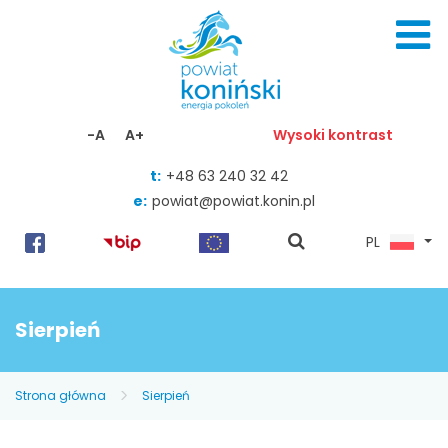
Skocz do zawartości
-A
A+
Wysoki kontrast
t:
+48 63 240 32 42
e:
powiat@powiat.konin.pl
pokaż
PL
wyszukiwarkę
Sierpień
Strona główna
Sierpień