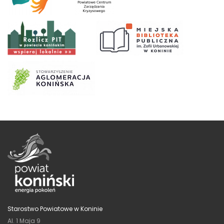
Starostwo Powiatowe w Koninie
Al. 1 Maja 9