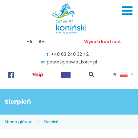
Skocz do zawartości
-A
A+
Wysoki kontrast
t:
+48 63 240 32 42
e:
powiat@powiat.konin.pl
pokaż
PL
wyszukiwarkę
Sierpień
Strona główna
Sierpień