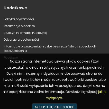
Dodatkowe
Polityka prywatności
Informacje o cookies
Biuletyn Informacji Publicznej
Deklaracja dostępności
Informacje o zagrożeniach cyberbezpieczeństwa i sposobach
zabezpieczenia
Facebook
Nasza strona internetowa używa plików cookies (tzw.
ciasteczka) w celach statystycznych oraz funkcjonalnych.
Dzięki nim możemy indywidualnie dostosować stronę do
twoich potrzeb. Każdy może zaakceptować pliki cookies albo
ma możliwość wyłączenia ich w przeglądarce, dzięki czemu
© 2023 Starostwo Powiatowe w Koninie – Wszelkie prawa zastrzeżone
nie będą zbierane żadne informacje. Dowiedz się więcej
jak je
wyłączyć
.
AKCEPTUJĘ PLIKI COOKIE
Realizacja:
WR Consulting