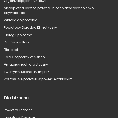
Organizacje pozarządowe
Nieodpłatna pomoc prawna i nieodpłatne poradnictwo
obywatelskie
Wnioski do pobrania
Powiatowy Doradca Klimatyczny
Dialog Społeczny
Placówki kultury
Biblioteki
Koła Gospodyń Wiejskich
Amatorski ruch artystyczny
Tworzymy Kalendarz Imprez
Zostaw 1,5% podatku w powiecie konińskim
Dla biznesu
Powiat w liczbach
Inwestuj w Powiecie