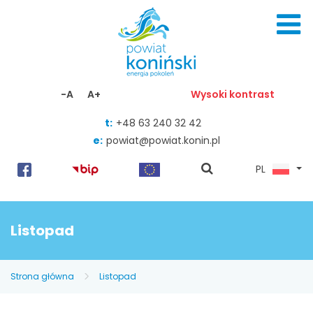
Skocz do zawartości
-A
A+
Wysoki kontrast
t:
+48 63 240 32 42
e:
powiat@powiat.konin.pl
pokaż
PL
wyszukiwarkę
Listopad
Strona główna
Listopad