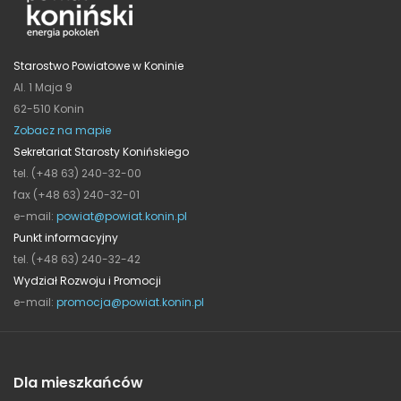
Starostwo Powiatowe w Koninie
Al. 1 Maja 9
62-510 Konin
Zobacz na mapie
Sekretariat Starosty Konińskiego
tel. (+48 63) 240-32-00
fax (+48 63) 240-32-01
e-mail:
powiat@powiat.konin.pl
Punkt informacyjny
tel. (+48 63) 240-32-42
Wydział Rozwoju i Promocji
e-mail:
promocja@powiat.konin.pl
Dla mieszkańców