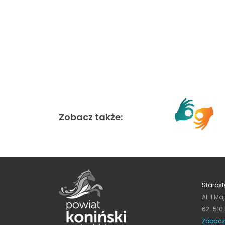
Zobacz także:
Starost
Al. 1 Ma
62-510
Zobacz