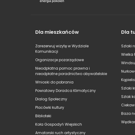
Dla mieszkańców
Dla t
Zarezerwuj wizytę w Wydziale
Szlaki 
Komunikacji
Wielka 
Organizacje pozarządowe
Windsu
Nieodpłatna pomoc prawna i
Nurkow
nieodpłatne poradnictwo obywatelskie
Kąpieli
Wnioski do pobrania
Szlaki 
Powiatowy Doradca Klimatyczny
Szlak k
Dialog Społeczny
Ciekaw
Placówki kultury
Baza n
Biblioteki
Wędkar
Koła Gospodyń Wiejskich
Amatorski ruch artystyczny