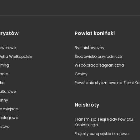
urystów
Powiat koniński
rowerowe
Rys historyczny
Pętla Wielkopolski
Środowisko przyrodnicze
rfing
Współpraca zagraniczna
anie
Gminy
ska
Powstanie styczniowe na Ziemi Kon
kulturowe
onny
Na skróty
e miejsca
oclegowa
Transmisja sesji Rady Powiatu
Konińskiego
stwo
Projekty europejskie i krajowe