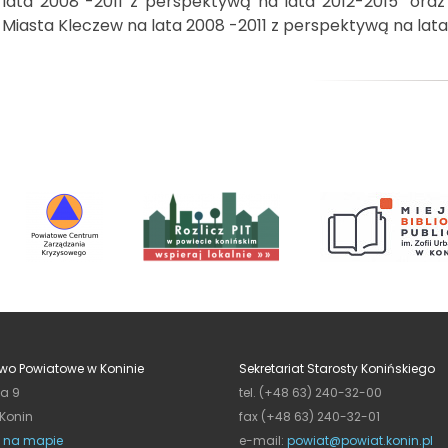
lata 2008 -2011 z perspektywą na lata 2012-2015" ora
Miasta Kleczew na lata 2008 -2011 z perspektywą na lata 
wo Powiatowe w Koninie
Sekretariat Starosty Konińskiego
ja 9
tel. (+48 63) 240-32-00
 Konin
fax (+48 63) 240-32-01
 na mapie
e-mail:
powiat@powiat.konin.pl