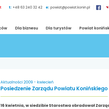
Skocz do zawartości
t
t:
+48 63 240 32 42
e:
powiat@powiat.konin.pl
ńców
Dla biznesu
Dla turystów
Powiat konińsk
Aktualności 2009 - kwiecień
Posiedzenie Zarządu Powiatu Konińskiego
16 kwietnia, w siedzibie Starostwa obradował Zarz