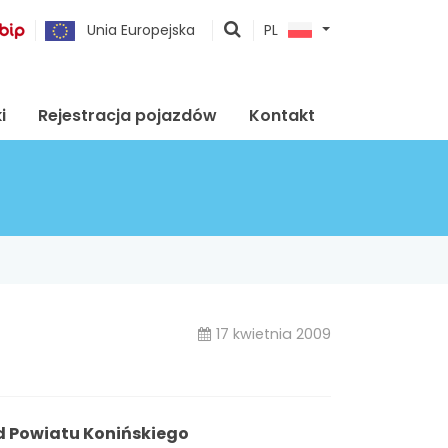
pokaż
Unia Europejska
PL
wyszukiwarkę
i
Rejestracja pojazdów
Kontakt
17 kwietnia 2009
ąd Powiatu Konińskiego