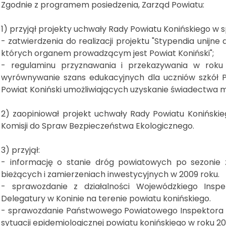
Zgodnie z programem posiedzenia, Zarząd Powiatu:
1) przyjął projekty uchwały Rady Powiatu Konińskiego w s
- zatwierdzenia do realizacji projektu "Stypendia unijne
których organem prowadzącym jest Powiat Koniński";
- regulaminu przyznawania i przekazywania w roku
wyrównywanie szans edukacyjnych dla uczniów szkół
Powiat Koniński umożliwiających uzyskanie świadectwa 
2) zaopiniował projekt uchwały Rady Powiatu Koniński
Komisji do Spraw Bezpieczeństwa Ekologicznego.
3) przyjął:
- informację o stanie dróg powiatowych po sezoni
bieżących i zamierzeniach inwestycyjnych w 2009 roku.
- sprawozdanie z działalności Wojewódzkiego Inspe
Delegatury w Koninie na terenie powiatu konińskiego.
- sprawozdanie Państwowego Powiatowego Inspektora Sa
sytuacji epidemiologicznej powiatu konińskiego w roku 2