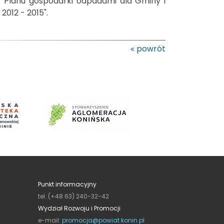
z "Planu gospodarki odpadami dla Gminy i
2012 - 2015".
powrót
Punkt informacyjny
tel. (+48 63) 240-32-42
Wydział Rozwoju i Promocji
e-mail:
promocja@powiat.konin.pl