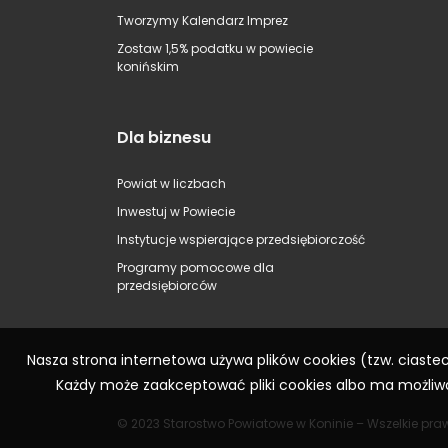
Tworzymy Kalendarz Imprez
Zostaw 1,5% podatku w powiecie
konińskim
Dla biznesu
Powiat w liczbach
Inwestuj w Powiecie
Instytucje wspierające przedsiębiorczość
Programy pomocowe dla
przedsiębiorców
Nasza strona internetowa używa plików cookies (tzw. ciast
Każdy może zaakceptować pliki cookies albo ma możliwo
© 2023 Starostwo Powiatowe w Koninie – Wszelkie pra