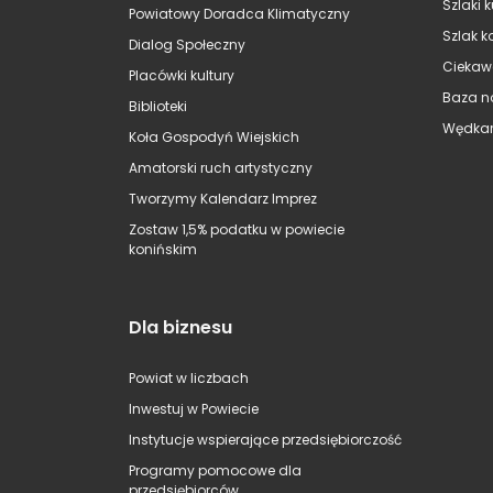
Szlaki 
Powiatowy Doradca Klimatyczny
Szlak k
Dialog Społeczny
Ciekaw
Placówki kultury
Baza n
Biblioteki
Wędkar
Koła Gospodyń Wiejskich
Amatorski ruch artystyczny
Tworzymy Kalendarz Imprez
Zostaw 1,5% podatku w powiecie
konińskim
Dla biznesu
Powiat w liczbach
Inwestuj w Powiecie
Instytucje wspierające przedsiębiorczość
Programy pomocowe dla
przedsiębiorców