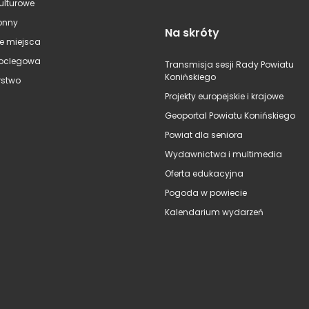
kulturowe
onny
Na skróty
e miejsca
oclegowa
Transmisja sesji Rady Powiatu
Konińskiego
stwo
Projekty europejskie i krajowe
Geoportal Powiatu Konińskiego
Powiat dla seniora
Wydawnictwa i multimedia
Oferta edukacyjna
Pogoda w powiecie
Kalendarium wydarzeń