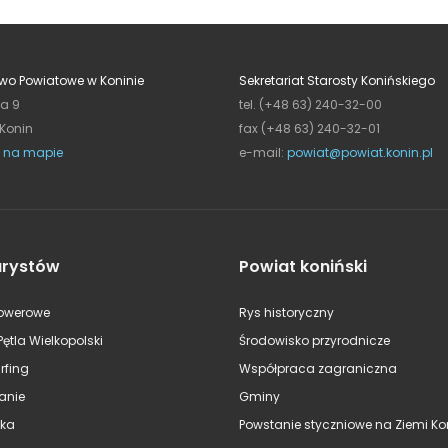
wo Powiatowe w Koninie
Sekretariat Starosty Konińskiego
ja 9
tel. (+48 63) 240-32-00
 Konin
fax (+48 63) 240-32-01
 na mapie
e-mail:
powiat@powiat.konin.pl
urystów
Powiat koniński
rowerowe
Rys historyczny
Pętla Wielkopolski
Środowisko przyrodnicze
rfing
Współpraca zagraniczna
anie
Gminy
ska
Powstanie styczniowe na Ziemi Kon