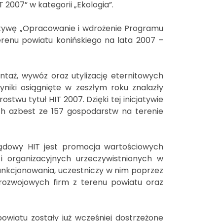
2007” w kategorii „Ekologia”.
cjatywę „Opracowanie i wdrożenie Programu
renu powiatu konińskiego na lata 2007 –
aż, wywóz oraz utylizację eternitowych
iki osiągnięte w zeszłym roku znalazły
stwu tytuł HIT 2007. Dzięki tej inicjatywie
ch azbest ze 157 gospodarstw na terenie
ądowy HIT jest promocja wartościowych
 organizacyjnych urzeczywistnionych w
funkcjonowania, uczestniczy w nim poprzez
rozwojowych firm z terenu powiatu oraz
owiatu zostały już wcześniej dostrzeżone