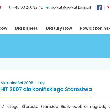
Skocz do zawartości
t
t:
+48 63 240 32 42
e:
powiat@powiat.konin.pl
ńców
Dla biznesu
Dla turystów
Powiat konińsk
Aktualności 2008 - luty
HIT 2007 dla konińskiego Starostwa
17 lutego, Starosta Stanisław Bielik odebrał nagrod