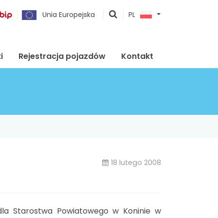
pokaż
Unia Europejska
PL
wyszukiwarkę
i
Rejestracja pojazdów
Kontakt
18 lutego 2008
ę dla Starostwa Powiatowego w Koninie w