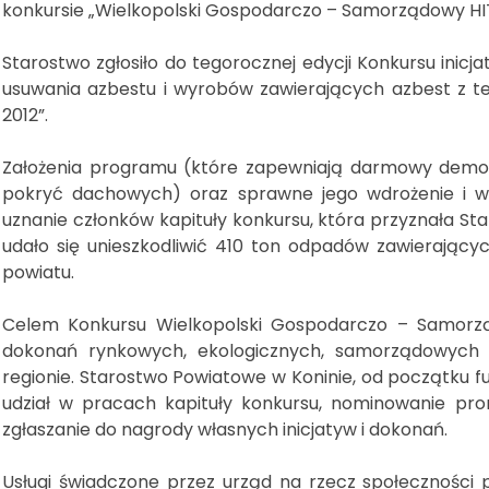
konkursie „Wielkopolski Gospodarczo – Samorządowy HIT 
Starostwo zgłosiło do tegorocznej edycji Konkursu ini
usuwania azbestu i wyrobów zawierających azbest z te
2012”.
Założenia programu (które zapewniają darmowy demont
pokryć dachowych) oraz sprawne jego wdrożenie i wyn
uznanie członków kapituły konkursu, która przyznała Staro
udało się unieszkodliwić 410 ton odpadów zawierający
powiatu.
Celem Konkursu Wielkopolski Gospodarczo – Samorz
dokonań rynkowych, ekologicznych, samorządowych i
regionie. Starostwo Powiatowe w Koninie, od początku 
udział w pracach kapituły konkursu, nominowanie pro
zgłaszanie do nagrody własnych inicjatyw i dokonań.
Usługi świadczone przez urząd na rzecz społeczności p