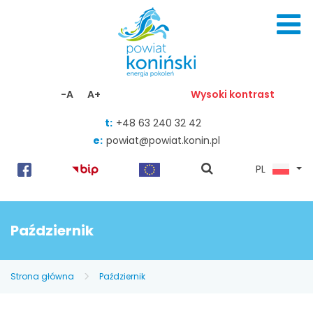
Skocz do zawartości
-A
A+
Wysoki kontrast
t:
+48 63 240 32 42
e:
powiat@powiat.konin.pl
pokaż
PL
wyszukiwarkę
Październik
Strona główna
Październik