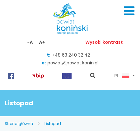
Skocz do zawartości
-A
A+
Wysoki kontrast
t:
+48 63 240 32 42
e:
powiat@powiat.konin.pl
pokaż
PL
wyszukiwarkę
Listopad
Strona główna
Listopad