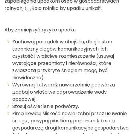
zapobiegania upadkom osób w gospodarstwach
rolnych, tj. „Rola rolnika by upadku unikał”.
Aby zmniejszyć ryzyko upadku:
Zachowaj porządek w obejściu, dbaj o stan
techniczny ciągów komunikacyjnych, ich
czystość i właściwe rozmieszczenie (usuwaj
wystające przedmioty i nierówności, które
zwłaszcza przykryte śniegiem mogą być
niewidoczne).
Wyrównaj i utwardź nawierzchnię podwórza
,zadbaj o właściwe odprowadzenie wody
opadowej .
Stosuj oświetlenie podwórzy.
Zimą likwiduj śliskość nawierzchni przez usuwanie
śniegu , posypuj piaskiem, popiołem lub solą
gospodarczą drogi komunikacyjne gospodarstwa.