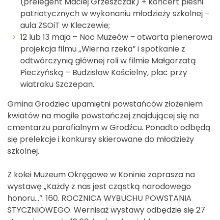
(prelegent Maciej Grzeszczak) + koncert pieśni
patriotycznych w wykonaniu młodzieży szkolnej –
aula ZSOiT w Kleczewie;
12 lub 13 maja – Noc Muzeów – otwarta plenerowa
projekcja filmu „Wierna rzeka” i spotkanie z
odtwórczynią głównej roli w filmie Małgorzatą
Pieczyńską – Budzisław Kościelny, plac przy
wiatraku Szczepan.
Gmina Grodziec upamiętni powstańców złożeniem
kwiatów na mogile powstańczej znajdującej się na
cmentarzu parafialnym w Grodźcu. Ponadto odbędą
się prelekcje i konkursy skierowane do młodzieży
szkolnej.
Z kolei Muzeum Okręgowe w Koninie zaprasza na
wystawę „Każdy z nas jest cząstką narodowego
honoru…”. 160. ROCZNICA WYBUCHU POWSTANIA
STYCZNIOWEGO. Wernisaż wystawy odbędzie się 27