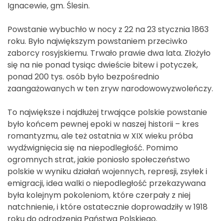
Ignacewie, gm. Ślesin.
Powstanie wybuchło w nocy z 22 na 23 stycznia 1863
roku. Było największym powstaniem przeciwko
zaborcy rosyjskiemu. Trwało prawie dwa lata. Złożyło
się na nie ponad tysiąc dwieście bitew i potyczek,
ponad 200 tys. osób było bezpośrednio
zaangażowanych w ten zryw narodowowyzwoleńczy.
To największe i najdłużej trwające polskie powstanie
było końcem pewnej epoki w naszej historii – kres
romantyzmu, ale też ostatnia w XIX wieku próba
wydźwignięcia się na niepodległość. Pomimo
ogromnych strat, jakie poniosło społeczeństwo
polskie w wyniku działań wojennych, represji, zsyłek i
emigracji, idea walki o niepodległość przekazywana
była kolejnym pokoleniom, które czerpały z niej
natchnienie, i które ostatecznie doprowadziły w 1918
roku do odrodzenia Państwa Polskiego.