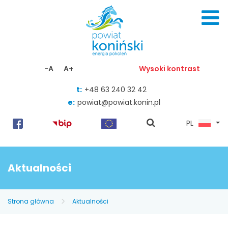
Skocz do zawartości
-A
A+
Wysoki kontrast
t:
+48 63 240 32 42
e:
powiat@powiat.konin.pl
pokaż
PL
wyszukiwarkę
Aktualności
Strona główna
Aktualności