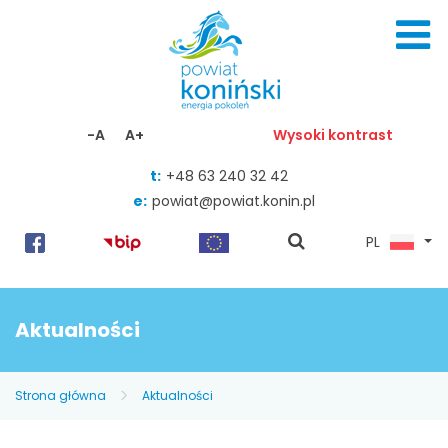
Skocz do zawartości
-A
A+
Wysoki kontrast
t:
+48 63 240 32 42
e:
powiat@powiat.konin.pl
pokaż
PL
wyszukiwarkę
Aktualności
Strona główna
Aktualności