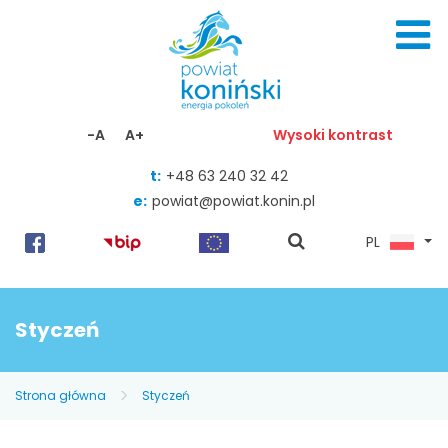
Skocz do zawartości
-A
A+
Wysoki kontrast
t:
+48 63 240 32 42
e:
powiat@powiat.konin.pl
pokaż
PL
wyszukiwarkę
Styczeń
Strona główna
Styczeń