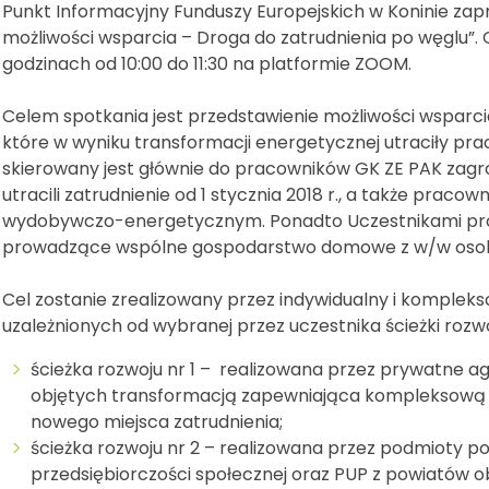
Punkt Informacyjny Funduszy Europejskich w Koninie za
możliwości wsparcia – Droga do zatrudnienia po węglu”. 
godzinach od 10:00 do 11:30 na platformie ZOOM.
Celem spotkania jest przedstawienie możliwości wsparci
które w wyniku transformacji energetycznej utraciły prac
skierowany jest głównie do pracowników GK ZE PAK zagro
utracili zatrudnienie od 1 stycznia 2018 r., a także pra
wydobywczo-energetycznym. Ponadto Uczestnikami pro
prowadzące wspólne gospodarstwo domowe z w/w oso
Cel zostanie zrealizowany przez indywidualny i komple
uzależnionych od wybranej przez uczestnika ścieżki rozwo
ścieżka rozwoju nr 1 – realizowana przez prywatne a
objętych transformacją zapewniająca kompleksową 
nowego miejsca zatrudnienia;
ścieżka rozwoju nr 2 – realizowana przez podmioty p
przedsiębiorczości społecznej oraz PUP z powiatów 