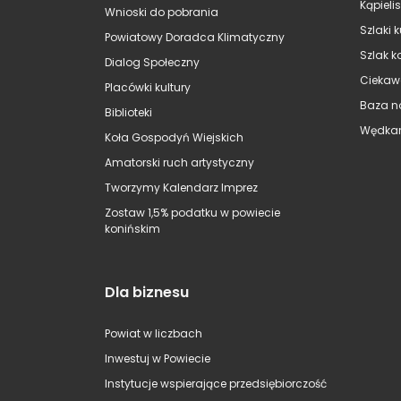
Kąpieli
Wnioski do pobrania
Szlaki 
Powiatowy Doradca Klimatyczny
Szlak k
Dialog Społeczny
Ciekaw
Placówki kultury
Baza n
Biblioteki
Wędkar
Koła Gospodyń Wiejskich
Amatorski ruch artystyczny
Tworzymy Kalendarz Imprez
Zostaw 1,5% podatku w powiecie
konińskim
Dla biznesu
Powiat w liczbach
Inwestuj w Powiecie
Instytucje wspierające przedsiębiorczość