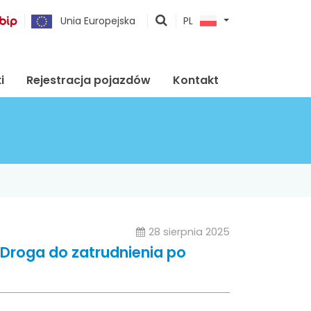
pokaż
Unia Europejska
PL
wyszukiwarkę
i
Rejestracja pojazdów
Kontakt
28 sierpnia 2025
Droga do zatrudnienia po