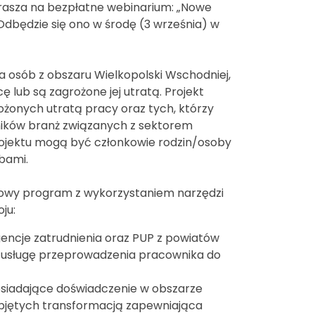
prasza na bezpłatne webinarium: „Nowe
Odbędzie się ono w środę (3 września) w
a osób z obszaru Wielkopolski Wschodniej,
ę lub są zagrożone jej utratą. Projekt
żonych utratą pracy oraz tych, którzy
cowników branż związanych z sektorem
jektu mogą być członkowie rodzin/osoby
bami.
ksowy program z wykorzystaniem narzędzi
ju:
gencje zatrudnienia oraz PUP z powiatów
usługę przeprowadzenia pracownika do
osiadające doświadczenie w obszarze
objętych transformacją zapewniająca