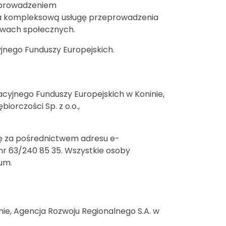
 prowadzeniem
jąca kompleksową usługę przeprowadzenia
twach społecznych.
jnego Funduszy Europejskich.
macyjnego Funduszy Europejskich w Koninie,
iorczości Sp. z o.o.,
się za pośrednictwem adresu e-
 nr 63/240 85 35. Wszystkie osoby
um.
nie, Agencja Rozwoju Regionalnego S.A. w