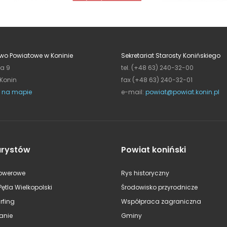
wo Powiatowe w Koninie
Sekretariat Starosty Konińskiego
ja 9
tel. (+48 63) 240-32-00
 Konin
fax (+48 63) 240-32-01
 na mapie
e-mail:
powiat@powiat.konin.pl
urystów
Powiat koniński
rowerowe
Rys historyczny
Pętla Wielkopolski
Środowisko przyrodnicze
rfing
Współpraca zagraniczna
anie
Gminy