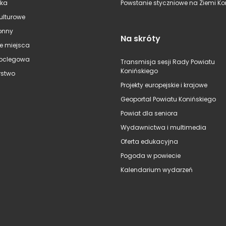
ska
Powstanie styczniowe na Ziemi Kon
kulturowe
onny
Na skróty
e miejsca
oclegowa
Transmisja sesji Rady Powiatu
Konińskiego
stwo
Projekty europejskie i krajowe
Geoportal Powiatu Konińskiego
Powiat dla seniora
Wydawnictwa i multimedia
Oferta edukacyjna
Pogoda w powiecie
Kalendarium wydarzeń