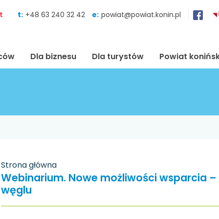
Skocz do zawartości
t
t:
+48 63 240 32 42
e:
powiat@powiat.konin.pl
ńców
Dla biznesu
Dla turystów
Powiat konińsk
Strona główna
Webinarium. Nowe możliwości wsparcia – 
węglu