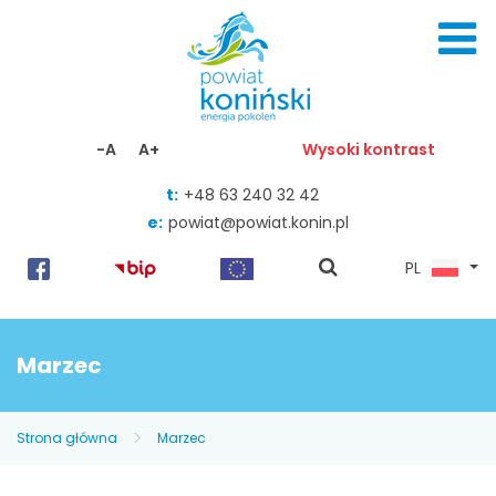
Skocz do zawartości
-A
A+
Wysoki kontrast
t:
+48 63 240 32 42
e:
powiat@powiat.konin.pl
pokaż
PL
wyszukiwarkę
Marzec
Strona główna
Marzec