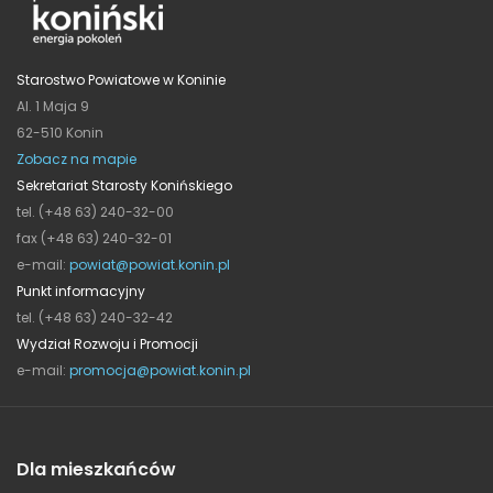
Starostwo Powiatowe w Koninie
Al. 1 Maja 9
62-510 Konin
Zobacz na mapie
Sekretariat Starosty Konińskiego
tel. (+48 63) 240-32-00
fax (+48 63) 240-32-01
e-mail:
powiat@powiat.konin.pl
Punkt informacyjny
tel. (+48 63) 240-32-42
Wydział Rozwoju i Promocji
e-mail:
promocja@powiat.konin.pl
Dla mieszkańców