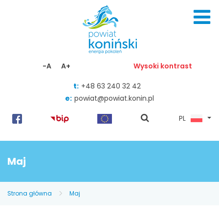
Skocz do zawartości
-A
A+
Wysoki kontrast
t:
+48 63 240 32 42
e:
powiat@powiat.konin.pl
pokaż
PL
wyszukiwarkę
Maj
Strona główna
Maj