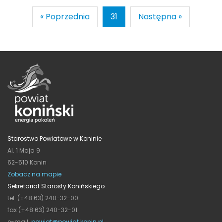
« Poprzednia
31
Następna »
Starostwo Powiatowe w Koninie
Al. 1 Maja 9
62-510 Konin
Zobacz na mapie
Sekretariat Starosty Konińskiego
tel. (+48 63) 240-32-00
fax (+48 63) 240-32-01
e-mail:
powiat@powiat.konin.pl