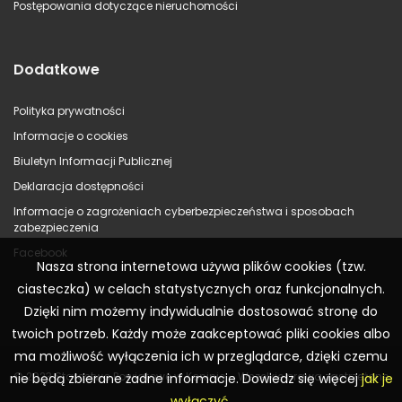
Postępowania dotyczące nieruchomości
Dodatkowe
Polityka prywatności
Informacje o cookies
Biuletyn Informacji Publicznej
Deklaracja dostępności
Informacje o zagrożeniach cyberbezpieczeństwa i sposobach
zabezpieczenia
Facebook
Nasza strona internetowa używa plików cookies (tzw.
ciasteczka) w celach statystycznych oraz funkcjonalnych.
Dzięki nim możemy indywidualnie dostosować stronę do
twoich potrzeb. Każdy może zaakceptować pliki cookies albo
ma możliwość wyłączenia ich w przeglądarce, dzięki czemu
© 2023 Starostwo Powiatowe w Koninie – Wszelkie prawa zastrzeżone
nie będą zbierane żadne informacje. Dowiedz się więcej
jak je
wyłączyć
.