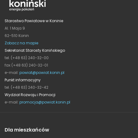
Starostwo Powiatowe w Koninie
Al. 1 Maja 9
62-510 Konin
Zobacz na mapie
Sekretariat Starosty Konińskiego
tel. (+48 63) 240-32-00
fax (+48 63) 240-32-01
e-mail:
powiat@powiat.konin.pl
Punkt informacyjny
tel. (+48 63) 240-32-42
Wydział Rozwoju i Promocji
e-mail:
promocja@powiat.konin.pl
Dla mieszkańców