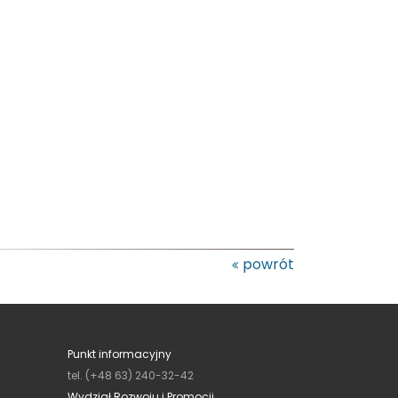
powrót
Punkt informacyjny
tel. (+48 63) 240-32-42
Wydział Rozwoju i Promocji