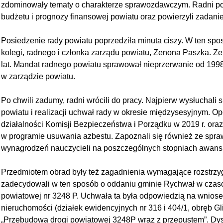
zdominowały tematy o charakterze sprawozdawczym. Radni po
budżetu i prognozy finansowej powiatu oraz powierzyli zadani
Posiedzenie rady powiatu poprzedziła minuta ciszy. W ten spo
kolegi, radnego i członka zarządu powiatu, Zenona Paszka. Ze
lat. Mandat radnego powiatu sprawował nieprzerwanie od 1998 
w zarządzie powiatu.
Po chwili zadumy, radni wrócili do pracy. Najpierw wysłuchali 
powiatu i realizacji uchwał rady w okresie międzysesyjnym. Op
działalności Komisji Bezpieczeństwa i Porządku w 2019 r. oraz
w programie usuwania azbestu. Zapoznali się również ze spr
wynagrodzeń nauczycieli na poszczególnych stopniach awan
Przedmiotem obrad były też zagadnienia wymagające rozstrzy
zadecydowali w ten sposób o oddaniu gminie Rychwał w czasow
powiatowej nr 3248 P. Uchwała ta była odpowiedzią na wniose
nieruchomości (działek ewidencyjnych nr 316 i 404/1, obręb Gli
„Przebudowa drogi powiatowej 3248P wraz z przepustem”. D