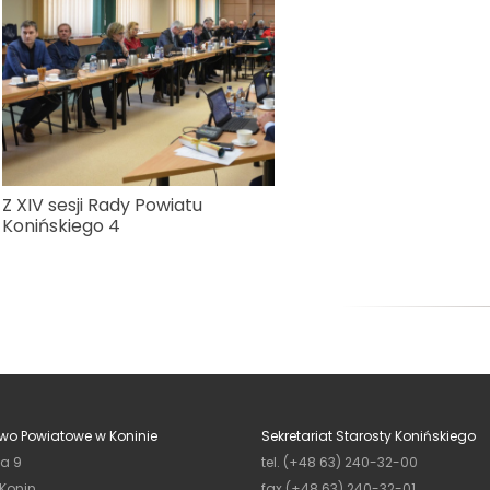
Z XIV sesji Rady Powiatu
Konińskiego 4
wo Powiatowe w Koninie
Sekretariat Starosty Konińskiego
ja 9
tel. (+48 63) 240-32-00
 Konin
fax (+48 63) 240-32-01