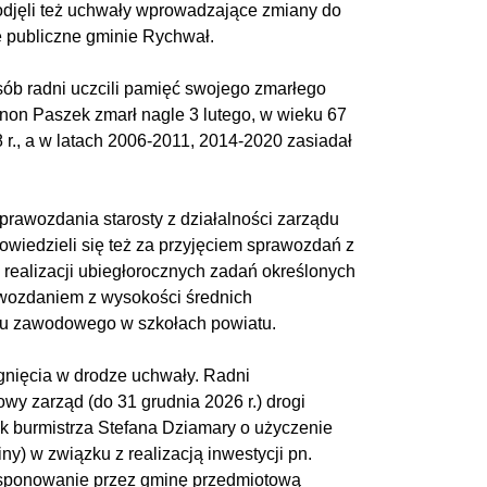
djęli też uchwały wprowadzające zmiany do
e publiczne gminie Rychwał.
sób radni uczcili pamięć swojego zmarłego
non Paszek zmarł nagle 3 lutego, w wieku 67
r., a w latach 2006-2011, 2014-2020 zasiadał
sprawozdania starosty z działalności zarządu
owiedzieli się też za przyjęciem sprawozdań z
 realizacji ubiegłorocznych zadań określonych
awozdaniem z wysokości średnich
su zawodowego w szkołach powiatu.
gnięcia w drodze uchwały. Radni
y zarząd (do 31 grudnia 2026 r.) drogi
k burmistrza Stefana Dziamary o użyczenie
ny) w związku z realizacją inwestycji pn.
ysponowanie przez gminę przedmiotową