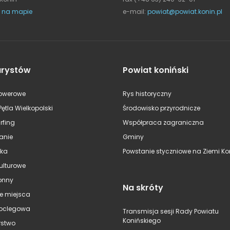
 na mapie
e-mail:
powiat@powiat.konin.pl
urystów
Powiat koniński
rowerowe
Rys historyczny
Pętla Wielkopolski
Środowisko przyrodnicze
rfing
Współpraca zagraniczna
anie
Gminy
ska
Powstanie styczniowe na Ziemi Kon
kulturowe
onny
Na skróty
e miejsca
oclegowa
Transmisja sesji Rady Powiatu
Konińskiego
stwo