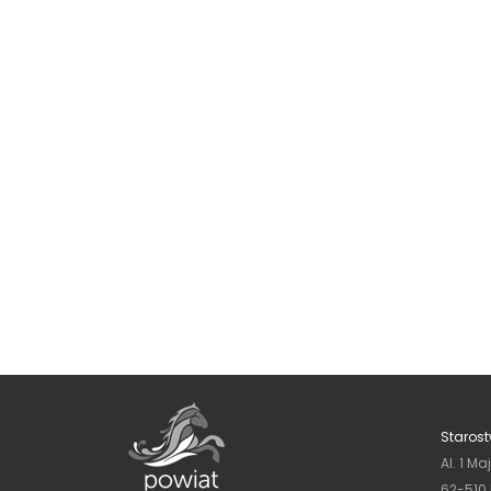
Starost
Al. 1 Ma
62-510