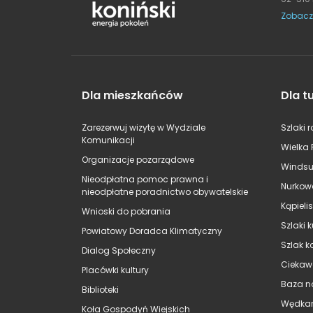
Zobacz
Dla mieszkańców
Dla t
Zarezerwuj wizytę w Wydziale
Szlaki 
Komunikacji
Wielka 
Organizacje pozarządowe
Windsu
Nieodpłatna pomoc prawna i
Nurkow
nieodpłatne poradnictwo obywatelskie
Kąpieli
Wnioski do pobrania
Szlaki 
Powiatowy Doradca Klimatyczny
Szlak k
Dialog Społeczny
Ciekaw
Placówki kultury
Baza n
Biblioteki
Wędkar
Koła Gospodyń Wiejskich