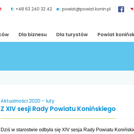
Skocz do zawartości
t
t:
+48 63 240 32 42
e:
powiat@powiat.konin.pl
ńców
Dla biznesu
Dla turystów
Powiat konińsk
Aktualności 2020 – luty
Z XIV sesji Rady Powiatu Konińskiego
Dziś w starostwie odbyła się XIV sesja Rady Powiatu Konińsk