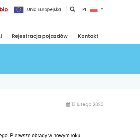
pokaż
Unia Europejska
PL
wyszukiwarkę
i
Rejestracja pojazdów
Kontakt
13 lutego 2020
iego. Pierwsze obrady w nowym roku