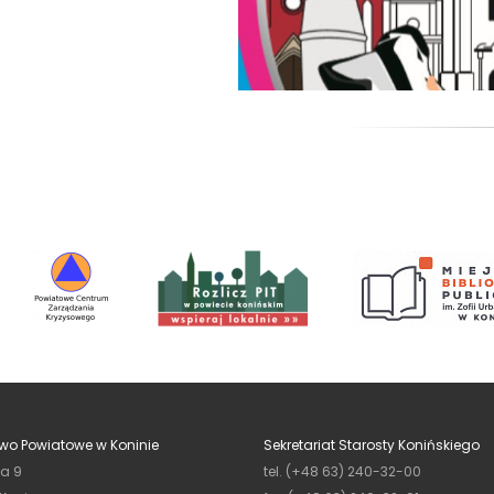
wo Powiatowe w Koninie
Sekretariat Starosty Konińskiego
ja 9
tel. (+48 63) 240-32-00