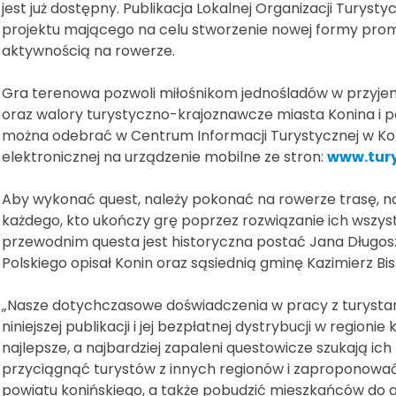
jest już dostępny. Publikacja Lokalnej Organizacji Turysty
projektu mającego na celu stworzenie nowej formy promo
aktywnością na rowerze.
Gra terenowa pozwoli miłośnikom jednośladów w przyjem
oraz walory turystyczno-krajoznawcze miasta Konina i p
można odebrać w Centrum Informacji Turystycznej w Koni
elektronicznej na urządzenie mobilne ze stron:
www.tury
Aby wykonać quest, należy pokonać na rowerze trasę, na
każdego, kto ukończy grę poprzez rozwiązanie ich wszys
przewodnim questa jest historyczna postać Jana Długosz
Polskiego opisał Konin oraz sąsiednią gminę Kazimierz Bis
„Nasze dotychczasowe doświadczenia w pracy z turysta
niniejszej publikacji i jej bezpłatnej dystrybucji w region
najlepsze, a najbardziej zapaleni questowicze szukają i
przyciągnąć turystów z innych regionów i zaproponowa
powiatu konińskiego, a także pobudzić mieszkańców do