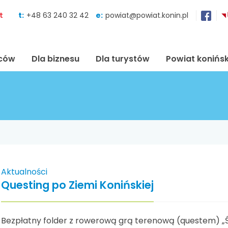
Skocz do zawartości
t
t:
+48 63 240 32 42
e:
powiat@powiat.konin.pl
ńców
Dla biznesu
Dla turystów
Powiat konińsk
Aktualności
Questing po Ziemi Konińskiej
Bezpłatny folder z rowerową grą terenową (questem) „Śl