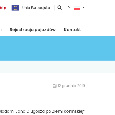
pokaż
Unia Europejska
PL
wyszukiwarkę
i
Rejestracja pojazdów
Kontakt
12 grudnia 2019
adami Jana Długosza po Ziemi Konińskiej”