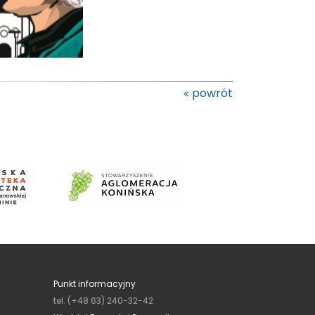
powrót
Punkt informacyjny
tel. (+48 63) 240-32-42