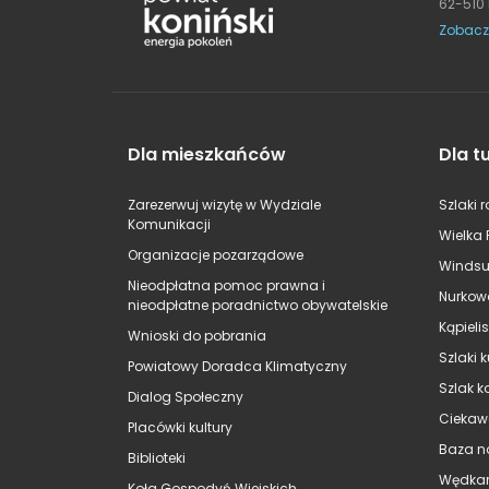
62-510
Zobacz
Dla mieszkańców
Dla t
Zarezerwuj wizytę w Wydziale
Szlaki 
Komunikacji
Wielka 
Organizacje pozarządowe
Windsu
Nieodpłatna pomoc prawna i
Nurkow
nieodpłatne poradnictwo obywatelskie
Kąpieli
Wnioski do pobrania
Szlaki 
Powiatowy Doradca Klimatyczny
Szlak k
Dialog Społeczny
Ciekaw
Placówki kultury
Baza n
Biblioteki
Wędkar
Koła Gospodyń Wiejskich