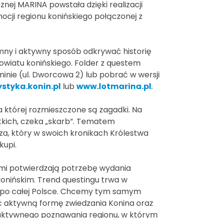
cznej MARINA powstała dzięki realizacji
cji regionu konińskiego połączonej z
ny i aktywny sposób odkrywać historię
owiatu konińskiego. Folder z questem
nie (ul. Dworcowa 2) lub pobrać w wersji
styka.konin.pl
lub
www.lotmarina.pl
.
 której rozmieszczone są zagadki. Na
tkich, czeka „skarb”. Tematem
a, który w swoich kronikach Królestwa
kupi.
mi potwierdzają potrzebę wydania
ie konińskim. Trend questingu trwa w
ch po całej Polsce. Chcemy tym samym
ć aktywną formę zwiedzania Konina oraz
 aktywnego poznawania regionu, w którym