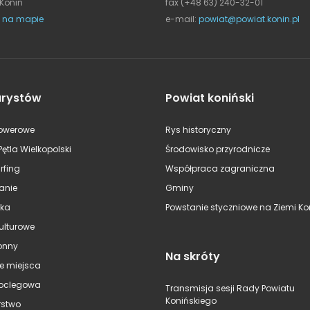
 Konin
fax (+48 63) 240-32-01
 na mapie
e-mail:
powiat@powiat.konin.pl
urystów
Powiat koniński
rowerowe
Rys historyczny
Pętla Wielkopolski
Środowisko przyrodnicze
rfing
Współpraca zagraniczna
anie
Gminy
ska
Powstanie styczniowe na Ziemi Kon
kulturowe
onny
Na skróty
e miejsca
oclegowa
Transmisja sesji Rady Powiatu
Konińskiego
stwo