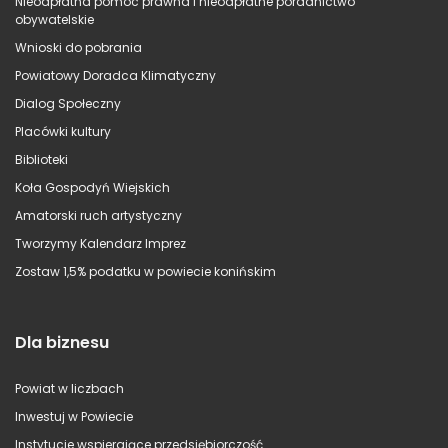
Nieodpłatna pomoc prawna i nieodpłatne poradnictwo
obywatelskie
Wnioski do pobrania
Powiatowy Doradca Klimatyczny
Dialog Społeczny
Placówki kultury
Biblioteki
Koła Gospodyń Wiejskich
Amatorski ruch artystyczny
Tworzymy Kalendarz Imprez
Zostaw 1,5% podatku w powiecie konińskim
Dla biznesu
Powiat w liczbach
Inwestuj w Powiecie
Instytucje wspierające przedsiębiorczość