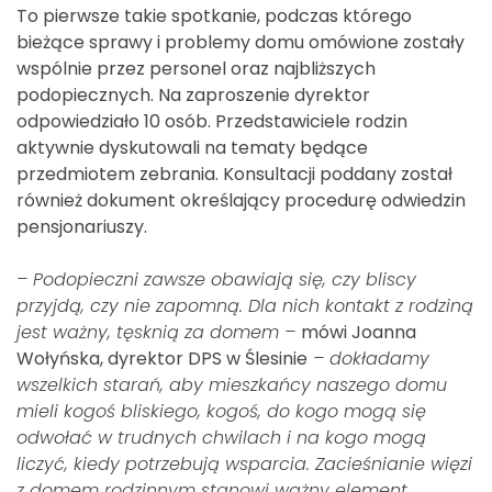
To pierwsze takie spotkanie, podczas którego
bieżące sprawy i problemy domu omówione zostały
wspólnie przez personel oraz najbliższych
podopiecznych. Na zaproszenie dyrektor
odpowiedziało 10 osób. Przedstawiciele rodzin
aktywnie dyskutowali na tematy będące
przedmiotem zebrania. Konsultacji poddany został
również dokument określający procedurę odwiedzin
pensjonariuszy.
– Podopieczni zawsze obawiają się, czy bliscy
przyjdą, czy nie zapomną. Dla nich kontakt z rodziną
jest ważny, tęsknią za domem –
mówi Joanna
Wołyńska, dyrektor DPS w Ślesinie
– dokładamy
wszelkich starań, aby mieszkańcy naszego domu
mieli kogoś bliskiego, kogoś, do kogo mogą się
odwołać w trudnych chwilach i na kogo mogą
liczyć, kiedy potrzebują wsparcia. Zacieśnianie więzi
z domem rodzinnym stanowi ważny element