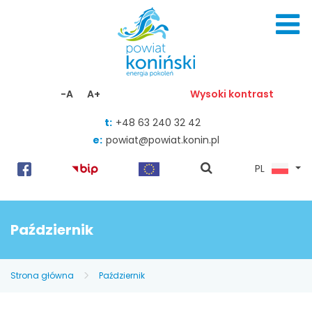
Skocz do zawartości
-A
A+
Wysoki kontrast
t:
+48 63 240 32 42
e:
powiat@powiat.konin.pl
pokaż
PL
wyszukiwarkę
Październik
Strona główna
Październik