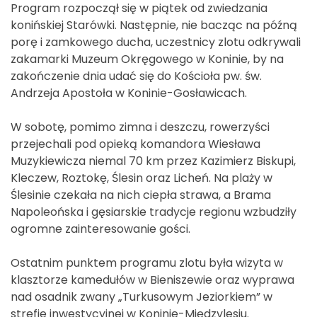
Program rozpoczął się w piątek od zwiedzania
konińskiej Starówki. Następnie, nie bacząc na późną
porę i zamkowego ducha, uczestnicy zlotu odkrywali
zakamarki Muzeum Okręgowego w Koninie, by na
zakończenie dnia udać się do Kościoła pw. św.
Andrzeja Apostoła w Koninie-Gosławicach.
W sobotę, pomimo zimna i deszczu, rowerzyści
przejechali pod opieką komandora Wiesława
Muzykiewicza niemal 70 km przez Kazimierz Biskupi,
Kleczew, Roztokę, Ślesin oraz Licheń. Na plaży w
Ślesinie czekała na nich ciepła strawa, a Brama
Napoleońska i gęsiarskie tradycje regionu wzbudziły
ogromne zainteresowanie gości.
Ostatnim punktem programu zlotu była wizyta w
klasztorze kamedułów w Bieniszewie oraz wyprawa
nad osadnik zwany „Turkusowym Jeziorkiem” w
strefie inwestycyjnej w Koninie-Międzylesiu.