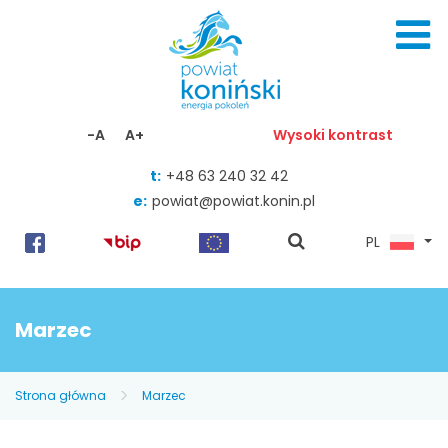
Skocz do zawartości
-A
A+
Wysoki kontrast
t:
+48 63 240 32 42
e:
powiat@powiat.konin.pl
pokaż
PL
wyszukiwarkę
Marzec
Strona główna
Marzec