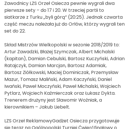
Zawodnicy LZS Orzeł Osiecza pewnie wygrali dwa
pierwsze sety – do 17 i 20. W trzeciej partii to
siatkarze z Turku „byli górą” (20:25). Jednak czwarta
część meczu należała już do Orłów, którzy wygrali ten
set do 22.
Skład Mistrzów Wielkopolski w sezonie 2018/2019 to:
Artur Zawadzki, Błażej Szymczak, Albert Michalski
(kapitan), Damian Cebulski, Bartosz Kuczyński, Adrian
Ratajczyk, Damian Marcjan, Bartosz Adamiak,
Bartosz Ziółkowski, Maciej Dominiczak, Przemysław
Mazur, Tomasz Maliński, Adam Kaczyński, Daniel
Iwański, Paweł Moczyński, Paweł Michalski, Wojciech
Pytlarz, Wojciech Kaźmierczak oraz Łukasz Dykta.
Trenerem drużyny jest Sławomir Woźniak, a
kierownikiem – Jakub Liebelt.
LZS Orzeł ReklamowyGadżet Osiecza przygotowuje
się teraz na Ogólnopolski Turniej Ćwierćfinałowy o