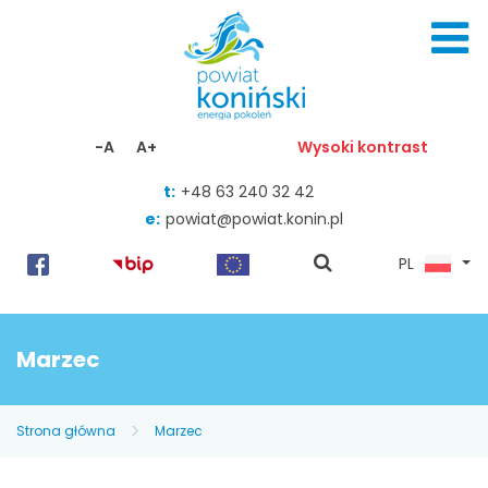
Skocz do zawartości
-A
A+
Wysoki kontrast
t:
+48 63 240 32 42
e:
powiat@powiat.konin.pl
pokaż
PL
wyszukiwarkę
Marzec
Strona główna
Marzec