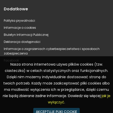
Dodatkowe
Polityka prywatności
Informacje o cookies
Biuletyn Informacji Publicznej
Deklaracja dostępności
Informacje o zagrożeniach cyberbezpieczeństwa i sposobach
zabezpieczenia
Facebook
Nasza strona internetowa używa plików cookies (tzw.
ciasteczka) w celach statystycznych oraz funkcjonalnych.
Dzięki nim możemy indywidualnie dostosować stronę do
twoich potrzeb. Każdy może zaakceptować pliki cookies albo
ma możliwość wyłączenia ich w przeglądarce, dzięki czemu
© 2023 Starostwo Powiatowe w Koninie – Wszelkie prawa zastrzeżone
nie będą zbierane żadne informacje. Dowiedz się więcej
jak je
wyłączyć
.
AKCEPTUJĘ PLIKI COOKIE
Realizacja:
WR Consulting