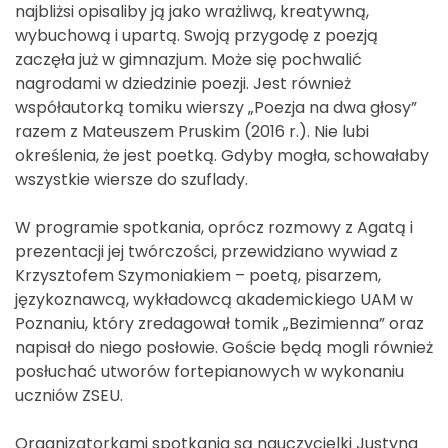
najbliżsi opisaliby ją jako wrażliwą, kreatywną,
wybuchową i upartą. Swoją przygodę z poezją
zaczęła już w gimnazjum. Może się pochwalić
nagrodami w dziedzinie poezji. Jest również
współautorką tomiku wierszy „Poezja na dwa głosy”
razem z Mateuszem Pruskim (2016 r.). Nie lubi
określenia, że jest poetką. Gdyby mogła, schowałaby
wszystkie wiersze do szuflady.
W programie spotkania, oprócz rozmowy z Agatą i
prezentacji jej twórczości, przewidziano wywiad z
Krzysztofem Szymoniakiem – poetą, pisarzem,
językoznawcą, wykładowcą akademickiego UAM w
Poznaniu, który zredagował tomik „Bezimienna” oraz
napisał do niego posłowie. Goście będą mogli również
posłuchać utworów fortepianowych w wykonaniu
uczniów ZSEU.
Organizatorkami spotkania są nauczycielki Justyna