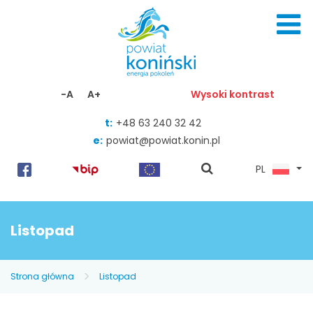
Skocz do zawartości
-A
A+
Wysoki kontrast
t:
+48 63 240 32 42
e:
powiat@powiat.konin.pl
pokaż
PL
wyszukiwarkę
Listopad
Strona główna
Listopad