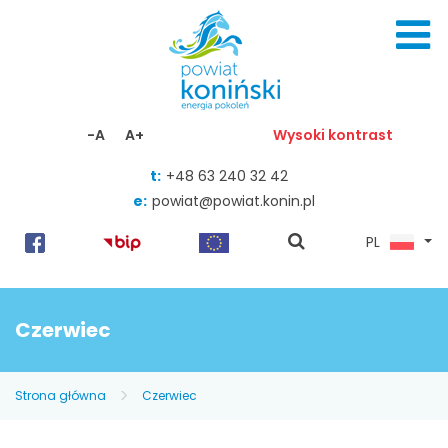
Skocz do zawartości
-A
A+
Wysoki kontrast
t:
+48 63 240 32 42
e:
powiat@powiat.konin.pl
pokaż
PL
wyszukiwarkę
Czerwiec
Strona główna
Czerwiec