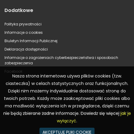
Dodatkowe
Polityka prywatności
Informacje o cookies
Biuletyn Informacji Publicznej
Deklaracja dostępności
Informacje o zagrożeniach cyberbezpieczeństwa i sposobach
zabezpieczenia
Facebook
Nasza strona internetowa używa plików cookies (tzw.
ciasteczka) w celach statystycznych oraz funkcjonalnych.
Dzięki nim możemy indywidualnie dostosować stronę do
twoich potrzeb. Każdy może zaakceptować pliki cookies albo
ma możliwość wyłączenia ich w przeglądarce, dzięki czemu
© 2023 Starostwo Powiatowe w Koninie – Wszelkie prawa zastrzeżone
nie będą zbierane żadne informacje. Dowiedz się więcej
jak je
wyłączyć
.
AKCEPTUJĘ PLIKI COOKIE
Realizacja:
WR Consulting