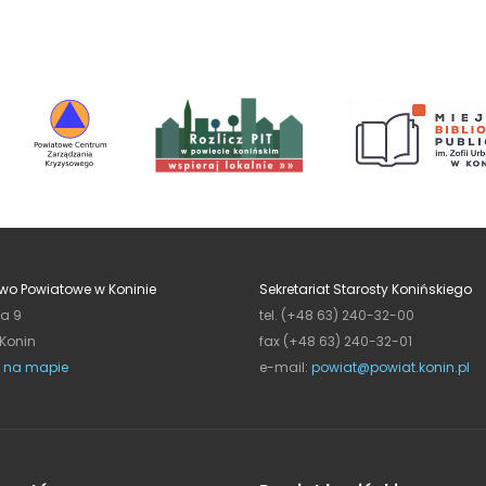
wo Powiatowe w Koninie
Sekretariat Starosty Konińskiego
ja 9
tel. (+48 63) 240-32-00
 Konin
fax (+48 63) 240-32-01
 na mapie
e-mail:
powiat@powiat.konin.pl