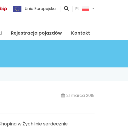
pokaż
Unia Europejska
PL
wyszukiwarkę
i
Rejestracja pojazdów
Kontakt
21 marca 2018
hopina w Żychlinie serdecznie