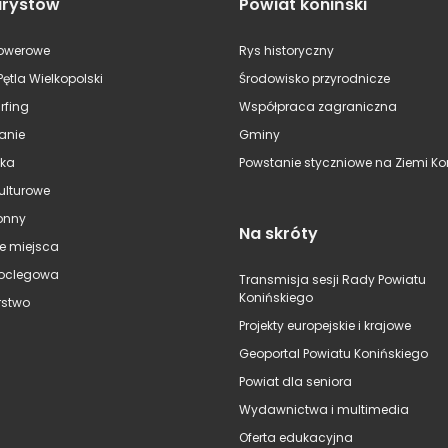
urystów
Powiat koniński
rowerowe
Rys historyczny
Pętla Wielkopolski
Środowisko przyrodnicze
rfing
Współpraca zagraniczna
anie
Gminy
ska
Powstanie styczniowe na Ziemi Kon
kulturowe
onny
Na skróty
e miejsca
oclegowa
Transmisja sesji Rady Powiatu
Konińskiego
stwo
Projekty europejskie i krajowe
Geoportal Powiatu Konińskiego
Powiat dla seniora
Wydawnictwa i multimedia
Oferta edukacyjna