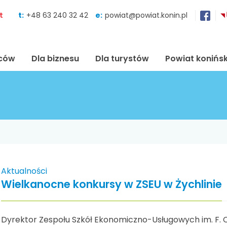
Skocz do zawartości
t
t:
+48 63 240 32 42
e:
powiat@powiat.konin.pl
ńców
Dla biznesu
Dla turystów
Powiat konińsk
Aktualności
Wielkanocne konkursy w ZSEU w Żychlinie
Dyrektor Zespołu Szkół Ekonomiczno-Usługowych im. F. C