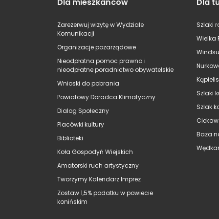
Dla mieszkańców
Dla t
Zarezerwuj wizytę w Wydziale
Szlaki 
Komunikacji
Wielka 
Organizacje pozarządowe
Windsu
Nieodpłatna pomoc prawna i
Nurkow
nieodpłatne poradnictwo obywatelskie
Kąpieli
Wnioski do pobrania
Szlaki 
Powiatowy Doradca Klimatyczny
Szlak k
Dialog Społeczny
Ciekaw
Placówki kultury
Baza n
Biblioteki
Wędkar
Koła Gospodyń Wiejskich
Amatorski ruch artystyczny
Tworzymy Kalendarz Imprez
Zostaw 1,5% podatku w powiecie
konińskim