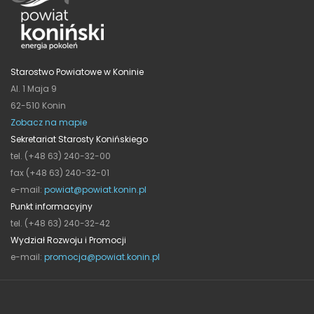
Starostwo Powiatowe w Koninie
Al. 1 Maja 9
62-510 Konin
Zobacz na mapie
Sekretariat Starosty Konińskiego
tel. (+48 63) 240-32-00
fax (+48 63) 240-32-01
e-mail:
powiat@powiat.konin.pl
Punkt informacyjny
tel. (+48 63) 240-32-42
Wydział Rozwoju i Promocji
e-mail:
promocja@powiat.konin.pl