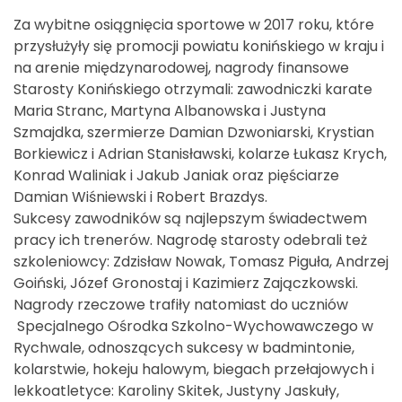
Za wybitne osiągnięcia sportowe w 2017 roku, które
przysłużyły się promocji powiatu konińskiego w kraju i
na arenie międzynarodowej, nagrody finansowe
Starosty Konińskiego otrzymali: zawodniczki karate
Maria Stranc, Martyna Albanowska i Justyna
Szmajdka, szermierze Damian Dzwoniarski, Krystian
Borkiewicz i Adrian Stanisławski, kolarze Łukasz Krych,
Konrad Waliniak i Jakub Janiak oraz pięściarze
Damian Wiśniewski i Robert Brazdys.
Sukcesy zawodników są najlepszym świadectwem
pracy ich trenerów. Nagrodę starosty odebrali też
szkoleniowcy: Zdzisław Nowak, Tomasz Piguła, Andrzej
Goiński, Józef Gronostaj i Kazimierz Zajączkowski.
Nagrody rzeczowe trafiły natomiast do uczniów
Specjalnego Ośrodka Szkolno-Wychowawczego w
Rychwale, odnoszących sukcesy w badmintonie,
kolarstwie, hokeju halowym, biegach przełajowych i
lekkoatletyce: Karoliny Skitek, Justyny Jaskuły,