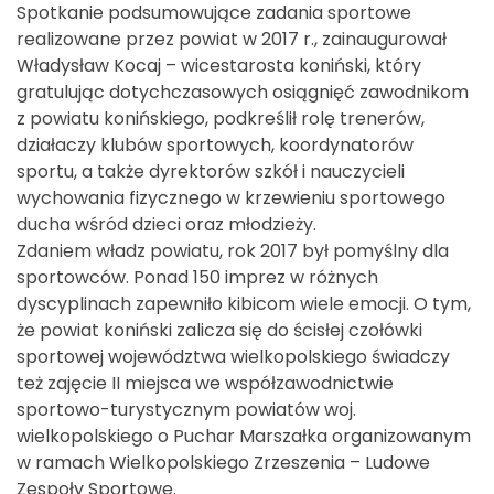
Spotkanie podsumowujące zadania sportowe
realizowane przez powiat w 2017 r., zainaugurował
Władysław Kocaj – wicestarosta koniński, który
gratulując dotychczasowych osiągnięć zawodnikom
z powiatu konińskiego, podkreślił rolę trenerów,
działaczy klubów sportowych, koordynatorów
sportu, a także dyrektorów szkół i nauczycieli
wychowania fizycznego w krzewieniu sportowego
ducha wśród dzieci oraz młodzieży.
Zdaniem władz powiatu, rok 2017 był pomyślny dla
sportowców. Ponad 150 imprez w różnych
dyscyplinach zapewniło kibicom wiele emocji. O tym,
że powiat koniński zalicza się do ścisłej czołówki
sportowej województwa wielkopolskiego świadczy
też zajęcie II miejsca we współzawodnictwie
sportowo-turystycznym powiatów woj.
wielkopolskiego o Puchar Marszałka organizowanym
w ramach Wielkopolskiego Zrzeszenia – Ludowe
Zespoły Sportowe.