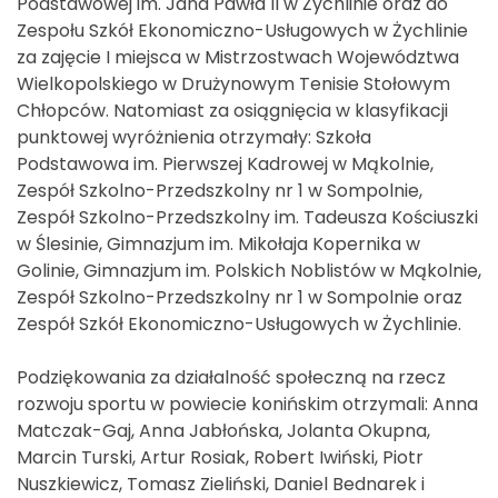
Podstawowej im. Jana Pawła II w Żychlinie oraz do
Zespołu Szkół Ekonomiczno-Usługowych w Żychlinie
za zajęcie I miejsca w Mistrzostwach Województwa
Wielkopolskiego w Drużynowym Tenisie Stołowym
Chłopców. Natomiast za osiągnięcia w klasyfikacji
punktowej wyróżnienia otrzymały: Szkoła
Podstawowa im. Pierwszej Kadrowej w Mąkolnie,
Zespół Szkolno-Przedszkolny nr 1 w Sompolnie,
Zespół Szkolno-Przedszkolny im. Tadeusza Kościuszki
w Ślesinie, Gimnazjum im. Mikołaja Kopernika w
Golinie, Gimnazjum im. Polskich Noblistów w Mąkolnie,
Zespół Szkolno-Przedszkolny nr 1 w Sompolnie oraz
Zespół Szkół Ekonomiczno-Usługowych w Żychlinie.
Podziękowania za działalność społeczną na rzecz
rozwoju sportu w powiecie konińskim otrzymali: Anna
Matczak-Gaj, Anna Jabłońska, Jolanta Okupna,
Marcin Turski, Artur Rosiak, Robert Iwiński, Piotr
Nuszkiewicz, Tomasz Zieliński, Daniel Bednarek i