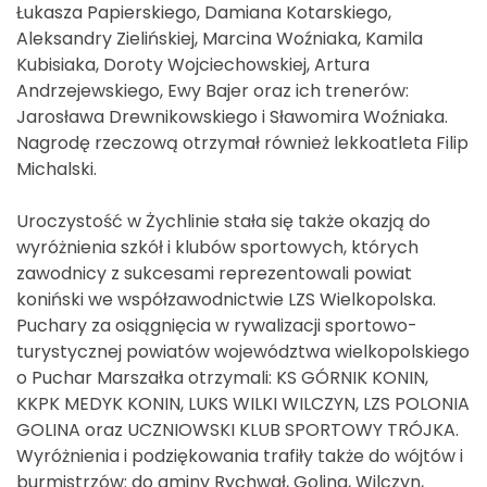
Łukasza Papierskiego, Damiana Kotarskiego,
Aleksandry Zielińskiej, Marcina Woźniaka, Kamila
Kubisiaka, Doroty Wojciechowskiej, Artura
Andrzejewskiego, Ewy Bajer oraz ich trenerów:
Jarosława Drewnikowskiego i Sławomira Woźniaka.
Nagrodę rzeczową otrzymał również lekkoatleta Filip
Michalski.
Uroczystość w Żychlinie stała się także okazją do
wyróżnienia szkół i klubów sportowych, których
zawodnicy z sukcesami reprezentowali powiat
koniński we współzawodnictwie LZS Wielkopolska.
Puchary za osiągnięcia w rywalizacji sportowo-
turystycznej powiatów województwa wielkopolskiego
o Puchar Marszałka otrzymali: KS GÓRNIK KONIN,
KKPK MEDYK KONIN, LUKS WILKI WILCZYN, LZS POLONIA
GOLINA oraz UCZNIOWSKI KLUB SPORTOWY TRÓJKA.
Wyróżnienia i podziękowania trafiły także do wójtów i
burmistrzów: do gminy Rychwał, Golina, Wilczyn,