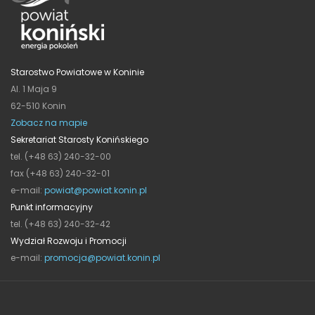
Starostwo Powiatowe w Koninie
Al. 1 Maja 9
62-510 Konin
Zobacz na mapie
Sekretariat Starosty Konińskiego
tel. (+48 63) 240-32-00
fax (+48 63) 240-32-01
e-mail:
powiat@powiat.konin.pl
Punkt informacyjny
tel. (+48 63) 240-32-42
Wydział Rozwoju i Promocji
e-mail:
promocja@powiat.konin.pl