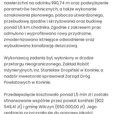
nawierzchni na odcinku 990,74 m oraz podwyższenie
parametrów technicznych, a także wykonanie
oznakowania pionowego, pobocza utwardzonego,
przebudowę zjazdów i skrzyżowania oraz budowę
ponad 1,6 km chodnika. Zgodnie z zakresem prac
odmulono i wyprofilowano rowy przydrożne,
zmodernizowano istniejące odwodnienie oraz
wybudowano kanalizację deszczową.
Wykonawcą zadania był, wyłoniony w drodze
przetargu nieograniczonego, Zakład Robót
Inżynieryjnych, inż. Stanisław Dropiński w Koninie, a
nadzór inwestorski sprawował Zarząd Dróg
Powiatowych w Koninie.
Przedsięwzięcie kosztowało ponad 1,5 mln zł i zostało
sfinansowane wspólnie przez powiat koniński (902
549,41 zł) i gminę Wilczyn (650 000,00 zł). Jego
realizacja przyczyniła się do poprawy jakości