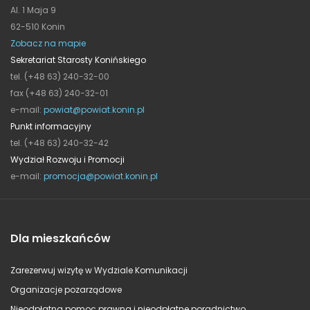
Al. 1 Maja 9
62-510 Konin
Zobacz na mapie
Sekretariat Starosty Konińskiego
tel. (+48 63) 240-32-00
fax (+48 63) 240-32-01
e-mail:
powiat@powiat.konin.pl
Punkt informacyjny
tel. (+48 63) 240-32-42
Wydział Rozwoju i Promocji
e-mail:
promocja@powiat.konin.pl
Dla mieszkańców
Zarezerwuj wizytę w Wydziale Komunikacji
Organizacje pozarządowe
Nieodpłatna pomoc prawna i nieodpłatne poradnictwo