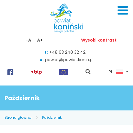
Skocz do zawartości
-A
A+
Wysoki kontrast
t:
+48 63 240 32 42
e:
powiat@powiat.konin.pl
pokaż
PL
wyszukiwarkę
Październik
Strona główna
Październik