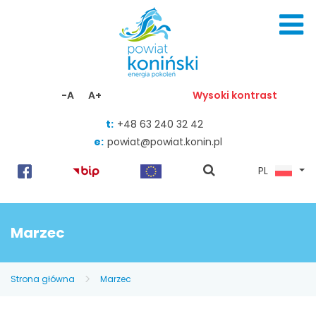
Skocz do zawartości
-A
A+
Wysoki kontrast
t:
+48 63 240 32 42
e:
powiat@powiat.konin.pl
pokaż
PL
wyszukiwarkę
Marzec
Strona główna
Marzec