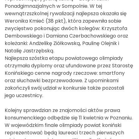
Ponadgimnazjalnych w Sompolnie. W tej
wewnątrzszkolnej rywalizacji najlepsza okazała się
Weronika Kmieć (38 pkt), która zapewniła sobie
zwycięstwo pokonując dwóch kolegów: Krzysztofa
Dembowskiego i Damiana Czerbachowskiego oraz
koleżanki: Andżelikę Ziółkowską, Paulinę Olejnik i
Natalię Jastrzębską.
Najlepsza szóstka etapu powiatowego olimpiady
otrzymała dyplomy oraz ufundowane przez Starostę
Konińskiego cenne nagrody rzeczowe: smartfony
oraz słuchawki bezprzewodowe. Z upominkami
zakończyli swój udział w konkursie także pozostali
jego uczestnicy.
Kolejny sprawdzian ze znajomości aktów prawa
konsumenckiego odbędzie się 11 kwietnia w Poznaniu.
W wojewódzkim finale olimpiady powiat koniński
reprezentować będą laureaci trzech pierwszych