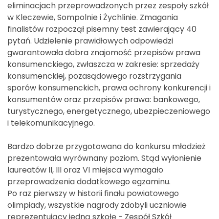
eliminacjach przeprowadzonych przez zespoły szkół
w Kleczewie, Sompolnie i Żychlinie. Zmagania
finalistów rozpoczął pisemny test zawierający 40
pytań. Udzielenie prawidłowych odpowiedzi
gwarantowała dobra znajomość przepisów prawa
konsumenckiego, zwłaszcza w zakresie: sprzedaży
konsumenckiej, pozasądowego rozstrzygania
sporów konsumenckich, prawa ochrony konkurencji i
konsumentów oraz przepisów prawa: bankowego,
turystycznego, energetycznego, ubezpieczeniowego
i telekomunikacyjnego.
Bardzo dobrze przygotowana do konkursu młodzież
prezentowała wyrównany poziom. Stąd wyłonienie
laureatów II, III oraz VI miejsca wymagało
przeprowadzenia dodatkowego egzaminu.
Po raz pierwszy w historii finału powiatowego
olimpiady, wszystkie nagrody zdobyli uczniowie
reprezentujący jedną szkołę - Zespół Szkół