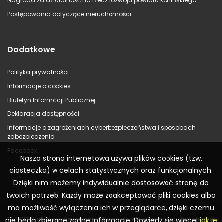
Nagroda za działalność na rzecz rozwoju powiatu konińskiego
Postępowania dotyczące nieruchomości
Dodatkowe
Polityka prywatności
Informacje o cookies
Biuletyn Informacji Publicznej
Deklaracja dostępności
Informacje o zagrożeniach cyberbezpieczeństwa i sposobach
zabezpieczenia
Facebook
Nasza strona internetowa używa plików cookies (tzw.
ciasteczka) w celach statystycznych oraz funkcjonalnych.
Dzięki nim możemy indywidualnie dostosować stronę do
twoich potrzeb. Każdy może zaakceptować pliki cookies albo
ma możliwość wyłączenia ich w przeglądarce, dzięki czemu
© 2023 Starostwo Powiatowe w Koninie – Wszelkie prawa zastrzeżone
nie będą zbierane żadne informacje. Dowiedz się więcej
jak je