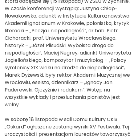
która odbędzie się (15 listopada) w ZSEU w Żychlinie.
W czasie konferencji wystąpią: Justyna Chłap-
Nowakowska, adiunkt w Instytucie Kulturoznawstwa
Akademii Ignatianum w Krakowie, polonistka, krytyk
literacki – „Poezja i niepodległość”, dr hab. Piotr
Cichoracki, prof. Uniwersytetu Wrocławskiego,
historyk – „Józef Piłsudski. Wyboista droga do
niepodległości”, Maciej Negrey, adiunkt Uniwersytetu
Jagiellońskiego, kompozytor i muzykolog – „Polscy
symfonicy XIX wieku na drodze do niepodległości”,
Marek Dyżewski, były rektor Akademii Muzycznej we
Wrocławiu, eseista, dziennikarz – „Ignacy Jan
Paderewski. Ojczyźnie i rodakom”. Wstęp na
wszystkie wykłady i przesłuchania pianistów jest
wolny.
W sobotę 18 listopada w sali Domu Kultury CKiS
„Oskard” ogłoszone zostaną wyniki XV Festiwalu. Tej
uroczystości i prezentacjom laureatów towarzyszyć