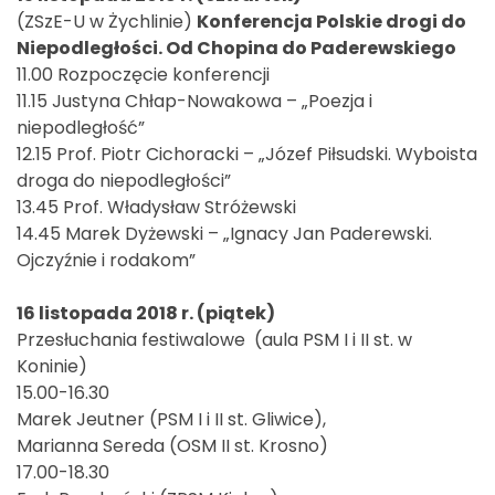
(ZSzE-U w Żychlinie)
Konferencja Polskie drogi do
Niepodległości. Od Chopina do Paderewskiego
11.00 Rozpoczęcie konferencji
11.15 Justyna Chłap-Nowakowa – „Poezja i
niepodległość”
12.15 Prof. Piotr Cichoracki – „Józef Piłsudski. Wyboista
droga do niepodległości”
13.45 Prof. Władysław Stróżewski
14.45 Marek Dyżewski – „Ignacy Jan Paderewski.
Ojczyźnie i rodakom”
16 listopada 2018 r. (piątek)
Przesłuchania festiwalowe (aula PSM I i II st. w
Koninie)
15.00-16.30
Marek Jeutner (PSM I i II st. Gliwice),
Marianna Sereda (OSM II st. Krosno)
17.00-18.30