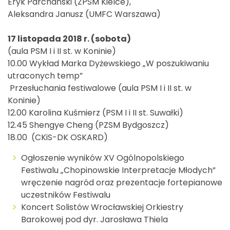
Eryk Parchański (ZPSM Kielce),
Aleksandra Janusz (UMFC Warszawa)
17 listopada 2018 r. (sobota)
(aula PSM I i II st. w Koninie)
10.00 Wykład Marka Dyżewskiego „W poszukiwaniu
utraconych temp”
Przesłuchania festiwalowe (aula PSM I i II st. w
Koninie)
12.00 Karolina Kuśmierz (PSM I i II st. Suwałki)
12.45 Shengye Cheng (PZSM Bydgoszcz)
18.00 (CKiS-DK OSKARD)
Ogłoszenie wyników XV Ogólnopolskiego
Festiwalu „Chopinowskie Interpretacje Młodych”
wręczenie nagród oraz prezentacje fortepianowe
uczestników Festiwalu
Koncert Solistów Wrocławskiej Orkiestry
Barokowej pod dyr. Jarosława Thiela