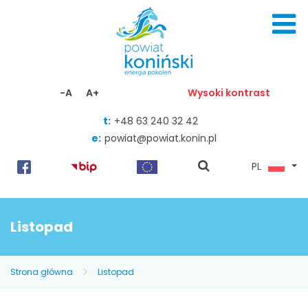
Skocz do zawartości
-A
A+
Wysoki kontrast
t:
+48 63 240 32 42
e:
powiat@powiat.konin.pl
pokaż
PL
wyszukiwarkę
Listopad
Strona główna
Listopad