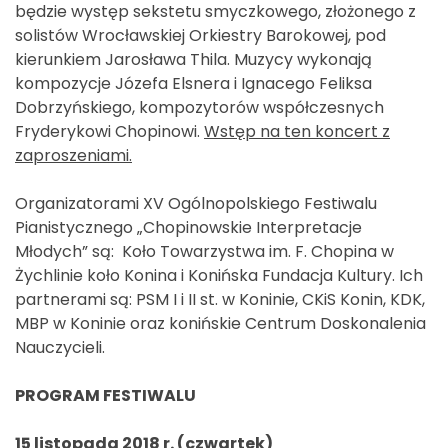
będzie występ sekstetu smyczkowego, złożonego z
solistów Wrocławskiej Orkiestry Barokowej, pod
kierunkiem Jarosława Thila. Muzycy wykonają
kompozycje Józefa Elsnera i Ignacego Feliksa
Dobrzyńskiego, kompozytorów współczesnych
Fryderykowi Chopinowi.
Wstęp na ten koncert z
zaproszeniami.
Organizatorami XV Ogólnopolskiego Festiwalu
Pianistycznego „Chopinowskie Interpretacje
Młodych” są: Koło Towarzystwa im. F. Chopina w
Żychlinie koło Konina i Konińska Fundacja Kultury. Ich
partnerami są: PSM I i II st. w Koninie, CKiS Konin, KDK,
MBP w Koninie oraz konińskie Centrum Doskonalenia
Nauczycieli.
PROGRAM FESTIWALU
15 listopada 2018 r. (czwartek)