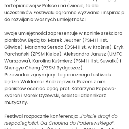
fortepianowej w Polsce i na świecie, to dla
uczestników Festiwalu ogromne wyzwanie i inspiracja
do rozwijania własnych umiejętności.
Swoje umiejętności zaprezentuje w Koninie sześcioro
pianistów. Będą to: Marek Jeutner (PSM I i II st.
Gliwice), Marianna Sereda (OSM II st. w Krośnie), Eryk
Parchański (ZPSM Kielce), Aleksandra Janusz (UMFC
Warszawa), Karolina Kuśmierz (PSM I i II st. Suwałki) i
Shengye Cheng (PZSM Bydgoszcz).
Przewodniczącym jury tegorocznego festiwalu
będzie Waldemar Andrzejewski. Razem z nim
pianistów oceniać będą prof. Katarzyna Popowa-
Zydroń i Marek Dyżewski, eseista i dziennikarz
muzyczny
.
Festiwal rozpocznie konferencja
: „Polskie drogi do
niepodległości. Od Chopina do Paderewskiego
”,