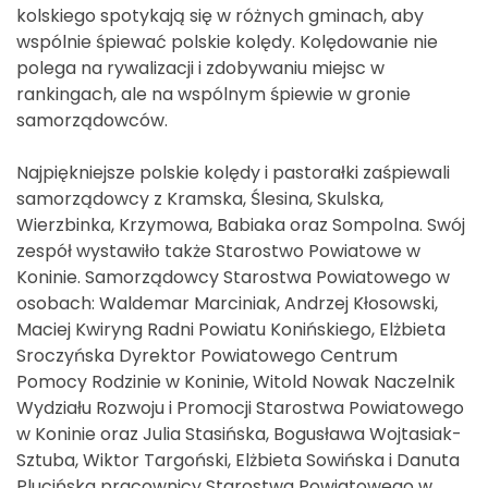
kolskiego spotykają się w różnych gminach, aby
wspólnie śpiewać polskie kolędy. Kolędowanie nie
polega na rywalizacji i zdobywaniu miejsc w
rankingach, ale na wspólnym śpiewie w gronie
samorządowców.
Najpiękniejsze polskie kolędy i pastorałki zaśpiewali
samorządowcy z Kramska, Ślesina, Skulska,
Wierzbinka, Krzymowa, Babiaka oraz Sompolna. Swój
zespół wystawiło także Starostwo Powiatowe w
Koninie. Samorządowcy Starostwa Powiatowego w
osobach: Waldemar Marciniak, Andrzej Kłosowski,
Maciej Kwiryng Radni Powiatu Konińskiego, Elżbieta
Sroczyńska Dyrektor Powiatowego Centrum
Pomocy Rodzinie w Koninie, Witold Nowak Naczelnik
Wydziału Rozwoju i Promocji Starostwa Powiatowego
w Koninie oraz Julia Stasińska, Bogusława Wojtasiak-
Sztuba, Wiktor Targoński, Elżbieta Sowińska i Danuta
Plucińska pracownicy Starostwa Powiatowego w