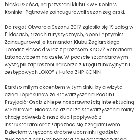
blasku słońca, na przystani klubu KWB Konin w
Koninie–Pątnowie zainaugurowali sezon żeglarski.
Do regat Otwarcia Sezonu 2017 zgłosiło się 19 załóg w
5 klasach, trzech turystycznych, open i optymist.
Zainaugurował je komandor Klubu Żeglarskiego
Tomasz Piasecki wraz z prezesem KnOZŻ Romanem
Latanowiczem na czele. W poczcie sztandarowym
wystąpili zaproszeni harcerze z kręgu funkcyjnych i
zestępowych „OKO” z Hufca ZHP KONIN.
Bardzo miłym akcentem w tym dniu, była wizyta
dzieci i opiekunów ze Stowarzyszenia Rodzin i
Przyjaciół Osób z Niepełnosprawnością Intelektualną
w Knurowie. Niedawno dzieci ze stowarzyszenia miały
okazję odwiedzić nasz klub i popływać z
instruktorami oraz zapoznać się z żeglarstwem.
Dzieciom wręczono drobne upominki i gadżety
związane z naszym hobby a te w odwdzięczyły się