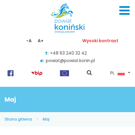
Skocz do zawartości
-A
A+
Wysoki kontrast
t:
+48 63 240 32 42
e:
powiat@powiat.konin.pl
pokaż
PL
wyszukiwarkę
Maj
Strona główna
Maj