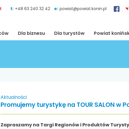
Skocz do zawartości
t
t:
+48 63 240 32 42
e:
powiat@powiat.konin.pl
ńców
Dla biznesu
Dla turystów
Powiat konińsk
Aktualności
Promujemy turystykę na TOUR SALON w P
Zapraszamy na Targi Regionów i Produktów Turyst