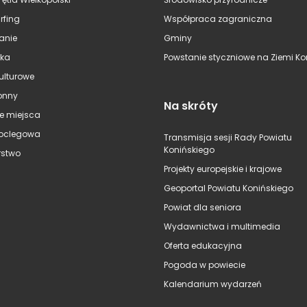
rfing
Współpraca zagraniczna
anie
Gminy
ska
Powstanie styczniowe na Ziemi Kon
kulturowe
onny
Na skróty
e miejsca
oclegowa
Transmisja sesji Rady Powiatu
Konińskiego
stwo
Projekty europejskie i krajowe
Geoportal Powiatu Konińskiego
Powiat dla seniora
Wydawnictwa i multimedia
Oferta edukacyjna
Pogoda w powiecie
Kalendarium wydarzeń