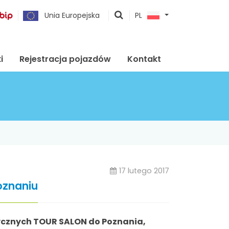
pokaż
Unia Europejska
PL
wyszukiwarkę
i
Rejestracja pojazdów
Kontakt
17 lutego 2017
oznaniu
ycznych TOUR SALON do Poznania,