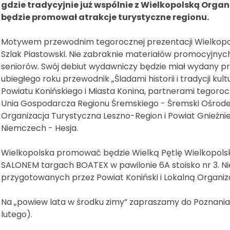
gdzie tradycyjnie już wspólnie z Wielkopolską Orga
będzie promował atrakcje turystyczne regionu.
Motywem przewodnim tegorocznej prezentacji Wielkopolsk
Szlak Piastowski. Nie zabraknie materiałów promocyjnych
seniorów. Swój debiut wydawniczy będzie miał wydany pr
ubiegłego roku przewodnik „Śladami historii i tradycji k
Powiatu Konińskiego i Miasta Konina, partnerami tegor
Unia Gospodarcza Regionu Śremskiego - Śremski Ośrodek
Organizacja Turystyczna Leszno-Region i Powiat Gnieźnie
Niemczech - Hesja.
Wielkopolska promować będzie Wielką Pętlę Wielkopols
SALONEM targach BOATEX w pawilonie 6A stoisko nr 3. N
przygotowanych przez Powiat Koniński i Lokalną Organiz
Na „powiew lata w środku zimy” zapraszamy do Poznania od
lutego).