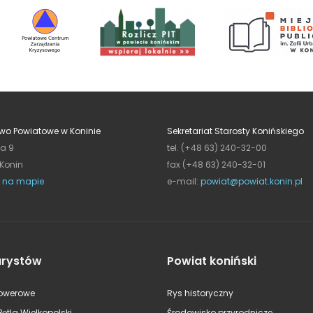
wo Powiatowe w Koninie
Sekretariat Starosty Konińskiego
ja 9
tel. (+48 63) 240-32-00
 Konin
fax (+48 63) 240-32-01
 na mapie
e-mail:
powiat@powiat.konin.pl
urystów
Powiat koniński
rowerowe
Rys historyczny
Pętla Wielkopolski
Środowisko przyrodnicze