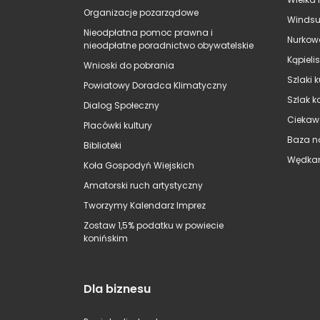
Organizacje pozarządowe
Windsu
Nieodpłatna pomoc prawna i
Nurkow
nieodpłatne poradnictwo obywatelskie
Kąpieli
Wnioski do pobrania
Szlaki 
Powiatowy Doradca Klimatyczny
Szlak k
Dialog Społeczny
Ciekaw
Placówki kultury
Baza n
Biblioteki
Wędkar
Koła Gospodyń Wiejskich
Amatorski ruch artystyczny
Tworzymy Kalendarz Imprez
Zostaw 1,5% podatku w powiecie
konińskim
Dla biznesu