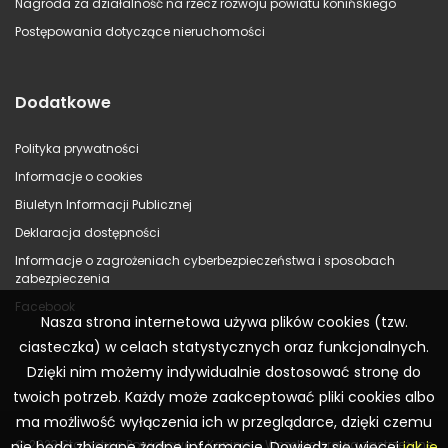
Nagroda za działalność na rzecz rozwoju powiatu konińskiego
Postępowania dotyczące nieruchomości
Dodatkowe
Polityka prywatności
Informacje o cookies
Biuletyn Informacji Publicznej
Deklaracja dostępności
Informacje o zagrożeniach cyberbezpieczeństwa i sposobach
zabezpieczenia
Facebook
Nasza strona internetowa używa plików cookies (tzw.
ciasteczka) w celach statystycznych oraz funkcjonalnych.
Dzięki nim możemy indywidualnie dostosować stronę do
twoich potrzeb. Każdy może zaakceptować pliki cookies albo
ma możliwość wyłączenia ich w przeglądarce, dzięki czemu
© 2023 Starostwo Powiatowe w Koninie – Wszelkie prawa zastrzeżone
nie będą zbierane żadne informacje. Dowiedz się więcej
jak je