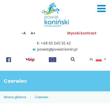
Skocz do zawartości
-A
A+
Wysoki kontrast
t:
+48 63 240 32 42
e:
powiat@powiat.konin.pl
pokaż
PL
wyszukiwarkę
Czerwiec
Strona główna
Czerwiec