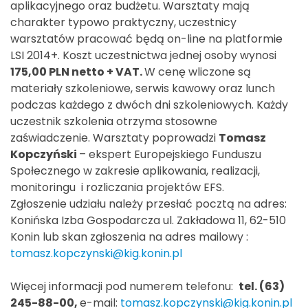
aplikacyjnego oraz budżetu. Warsztaty mają
charakter typowo praktyczny, uczestnicy
warsztatów pracować będą on-line na platformie
LSI 2014+. Koszt uczestnictwa jednej osoby wynosi
175,00 PLN netto + VAT.
W cenę wliczone są
materiały szkoleniowe, serwis kawowy oraz lunch
podczas każdego z dwóch dni szkoleniowych. Każdy
uczestnik szkolenia otrzyma stosowne
zaświadczenie. Warsztaty poprowadzi
Tomasz
Kopczyński
– ekspert Europejskiego Funduszu
Społecznego w zakresie aplikowania, realizacji,
monitoringu i rozliczania projektów EFS.
Zgłoszenie udziału należy przesłać pocztą na adres:
Konińska Izba Gospodarcza ul. Zakładowa 11, 62-510
Konin lub skan zgłoszenia na adres mailowy :
tomasz.kopczynski@kig.konin.pl
Więcej informacji pod numerem telefonu:
tel.
(63)
245-88-00,
e-mail:
tomasz.kopczynski@kig.konin.pl